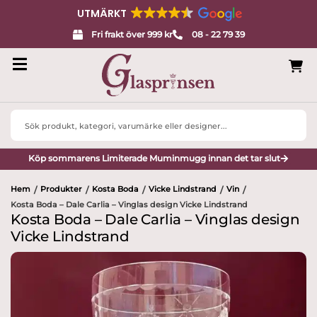
UTMÄRKT
Fri frakt över 999 kr
08 - 22 79 39
Search
...
Köp sommarens Limiterade Muminmugg innan det tar slut
Hem
Produkter
Kosta Boda
Vicke Lindstrand
Vin
/
/
/
/
/
Kosta Boda – Dale Carlia – Vinglas design Vicke Lindstrand
Kosta Boda – Dale Carlia – Vinglas design
Vicke Lindstrand