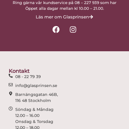
Ring gärna vår kundservice på 08 – 227 939 som har
Öppet alla dagar mellan kl 10.00 – 21.00.
Läs mer om Glasprinsen
F
I
a
n
c
s
e
t
b
a
o
g
o
r
Kontakt
k
a
08 - 22 79 39
m
info@glasprinsen.se
Barnängsgatan 46B,
116 48 Stockholm
Söndag & Måndag
12.00 – 16.00
Onsdag & Torsdag
12.00 – 18.00