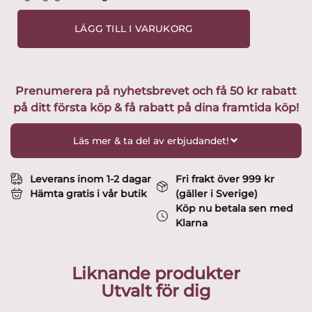
Boda
-
LÄGG TILL I VARUKORG
Dale
Carlia
-
Vinglas
Prenumerera på nyhetsbrevet och få 50 kr rabatt
design
på ditt första köp & få rabatt på dina framtida köp!
Vicke
Lindstrand
mängd
Läs mer & ta del av erbjudandet!
Leverans inom 1-2 dagar
Fri frakt över 999 kr
Hämta gratis i vår butik
(gäller i Sverige)
Köp nu betala sen med
Klarna
Liknande produkter
Utvalt för dig