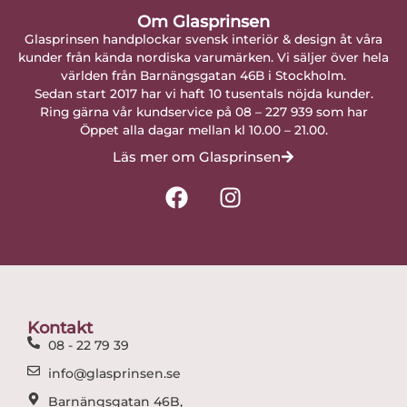
Om Glasprinsen
Glasprinsen handplockar svensk interiör & design åt våra
kunder från kända nordiska varumärken. Vi säljer över hela
världen från Barnängsgatan 46B i Stockholm.
Sedan start 2017 har vi haft 10 tusentals nöjda kunder.
Ring gärna vår kundservice på 08 – 227 939 som har
Öppet alla dagar mellan kl 10.00 – 21.00.
Läs mer om Glasprinsen
F
I
a
n
c
s
e
t
b
a
o
g
o
r
Kontakt
k
a
08 - 22 79 39
m
info@glasprinsen.se
Barnängsgatan 46B,