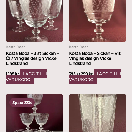
var:
är:
395 kr.
299 kr.
Kosta Boda
Kosta Boda
Kosta Boda – 3 st Sickan –
Kosta Boda – Sickan – Vit
Öl / Vinglas design Vicke
Vinglas design Vicke
Lindstrand
Lindstrand
LÄGG TILL I
LÄGG TILL I
1,195
kr
395
kr
299
kr
VARUKORG
VARUKORG
Det
Det
ursprungliga
nuvarande
Spara 33%
priset
priset
var:
är:
1,495 kr.
999 kr.