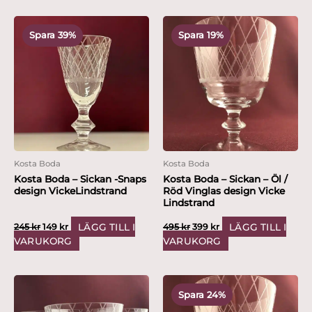
Det
Det
Det
Det
ursprungliga
nuvarande
ursprungliga
nuvarande
Spara 39%
Spara 19%
priset
priset
priset
priset
var:
är:
var:
är:
245 kr.
149 kr.
495 kr.
399 kr.
Kosta Boda
Kosta Boda
Kosta Boda – Sickan -Snaps
Kosta Boda – Sickan – Öl /
design VickeLindstrand
Röd Vinglas design Vicke
Lindstrand
LÄGG TILL I
LÄGG TILL I
245
kr
149
kr
495
kr
399
kr
VARUKORG
VARUKORG
Det
Det
ursprungliga
nuvarande
Spara 24%
priset
priset