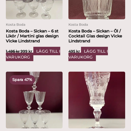
Kosta Boda
Kosta Boda
Kosta Boda – Sickan – 6 st
Kosta Boda – Sickan – Öl /
Likör / Martini glas design
Cocktail Glas design Vicke
Vicke Lindstrand
Lindstrand
LÄGG TILL I
LÄGG TILL I
1,495
kr
999
kr
495
kr
VARUKORG
VARUKORG
Det
Det
ursprungliga
nuvarande
Spara 47%
priset
priset
var:
är:
1,495 kr.
799 kr.