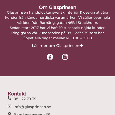
Om Glasprinsen
Glasprinsen handplockar svensk interiör & design åt våra
kunder från kända nordiska varumärken. Vi säljer över hela
världen från Barnängsgatan 46B i Stockholm.
Sedan start 2017 har vi haft 10 tusentals nöjda kunder.
Ring gärna vår kundservice på 08 – 227 939 som har
Öppet alla dagar mellan kl 10.00 – 21.00.
Läs mer om Glasprinsen
F
I
a
n
c
s
e
t
b
a
o
g
o
r
Kontakt
k
a
08 - 22 79 39
m
info@glasprinsen.se
Barnängsgatan 46B,