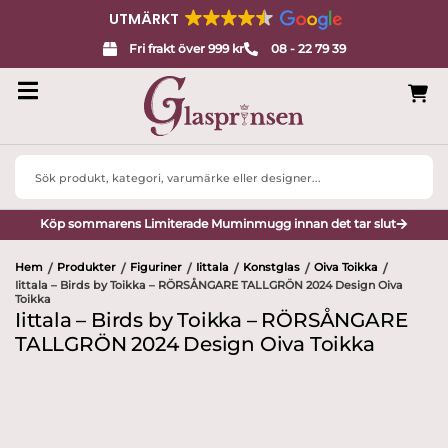
UTMÄRKT
Fri frakt över 999 kr
08 - 22 79 39
Search
...
Köp sommarens Limiterade Muminmugg innan det tar slut
Hem
Produkter
Figuriner
Iittala
Konstglas
Oiva Toikka
/
/
/
/
/
/
Iittala – Birds by Toikka – RÖRSÅNGARE TALLGRÖN 2024 Design Oiva
Toikka
Iittala – Birds by Toikka – RÖRSÅNGARE
TALLGRÖN 2024 Design Oiva Toikka