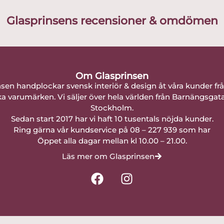
Glasprinsens recensioner & omdömen
Om Glasprinsen
nsen handplockar svensk interiör & design åt våra kunder fr
a varumärken. Vi säljer över hela världen från Barnängsgat
Stockholm.
Sedan start 2017 har vi haft 10 tusentals nöjda kunder.
Ring gärna vår kundservice på 08 – 227 939 som har
Öppet alla dagar mellan kl 10.00 – 21.00.
Läs mer om Glasprinsen
F
I
a
n
c
s
e
t
b
a