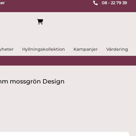
ser
08 - 22 79 39
yheter
Hyllningskollektion
Kampanjer
Värdering
51 mm mossgrön Design
ande
r.