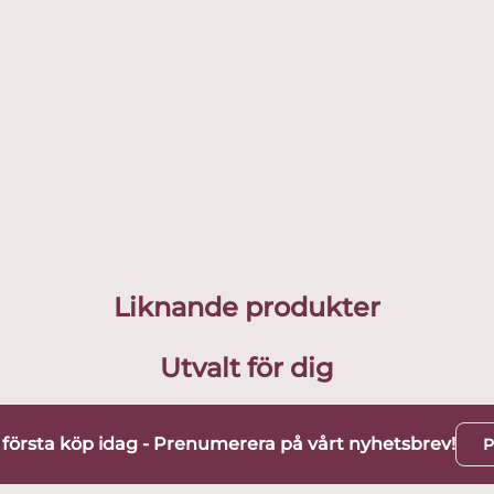
Liknande produkter
Utvalt för dig
t första köp idag - Prenumerera på vårt nyhetsbrev!
P