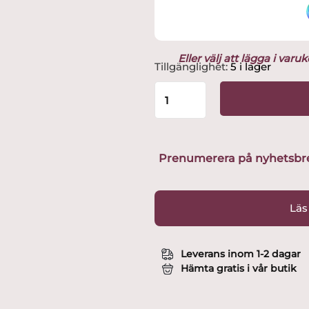
Eller välj att lägga i var
IIttala
Tillgänglighet:
5 i lager
-
Aalto
vas
251
mm
mossgrön
Prenumerera på nyhetsbreve
Design
Alvar
Aalto
Läs
mängd
Leverans inom 1-2 dagar
Hämta gratis i vår butik