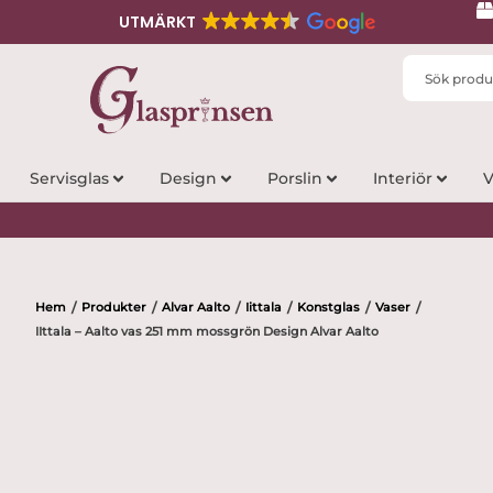
UTMÄRKT
Search
...
Servisglas
Design
Porslin
Interiör
V
Hem
Produkter
Alvar Aalto
Iittala
Konstglas
Vaser
/
/
/
/
/
/
IIttala – Aalto vas 251 mm mossgrön Design Alvar Aalto