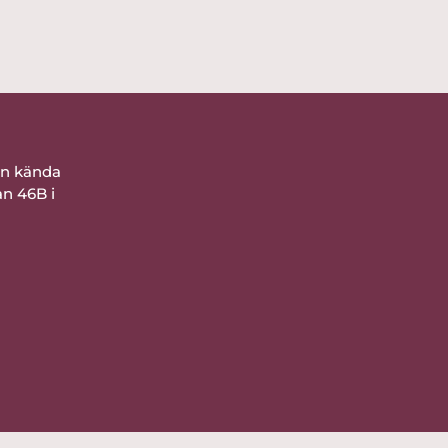
ån kända
an 46B i