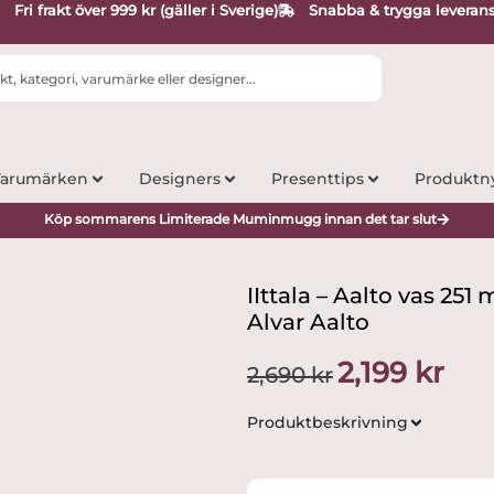
Fri frakt över 999 kr (gäller i Sverige)
Snabba & trygga leveran
arumärken
Designers
Presenttips
Produktn
Köp sommarens Limiterade Muminmugg innan det tar slut
IIttala – Aalto vas 2
Alvar Aalto
Det
Det
2,199
kr
2,690
kr
ursprungliga
nuvar
priset
priset
Produktbeskrivning
var:
är:
2,690 kr.
2,199 k