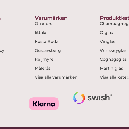
o
g
o
r
n
Varumärken
Produktkat
k
a
Orrefors
Champagnegl
m
Iittala
Ölglas
Kosta Boda
Vinglas
icy
Gustavsberg
Whiskeyglas
Reijmyre
Cognagsglas
Målerås
Martiniglas
Visa alla varumärken
Visa alla kate