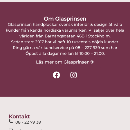
Om Glasprinsen
Glasprinsen handplockar svensk interiör & design åt våra
kunder från kända nordiska varumärken. Vi säljer över hela
världen från Barnängsgatan 46B i Stockholm.
Sedan start 2017 har vi haft 10 tusentals nöjda kunder.
Ring gärna vår kundservice på 08 – 227 939 som har
Öppet alla dagar mellan kl 10.00 – 21.00.
Läs mer om Glasprinsen
F
I
a
n
c
s
e
t
b
a
o
g
o
r
Kontakt
k
a
08 - 22 79 39
m