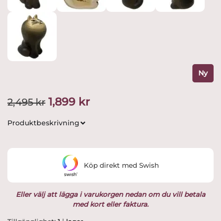
Ny
Det
Det
1,899
kr
2,495
kr
ursprungliga
nuvarande
Produktbeskrivning
priset
priset
var:
är:
Köp direkt med Swish
2,495 kr.
1,899 kr.
Eller välj att lägga i varukorgen nedan om du vill betala
med kort eller faktura.
Gustavsberg