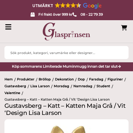
UTMÄRKT
Fri frakt över 999 kr
08 - 22 79 39
Search
...
Köp sommarens Limiterade Muminmugg innan det tar slut
Hem
Produkter
Bröllop
Dekoration
Dop
Farsdag
Figuriner
/
/
/
/
/
/
/
Gustavsberg
Lisa Larson
Morsdag
Namnsdag
Student
/
/
/
/
/
Valentine
/
Gustavsberg – Katt – Katten Maja Grå / Vit ‘Design Lisa Larson
Gustavsberg – Katt – Katten Maja Grå / Vit
‘Design Lisa Larson