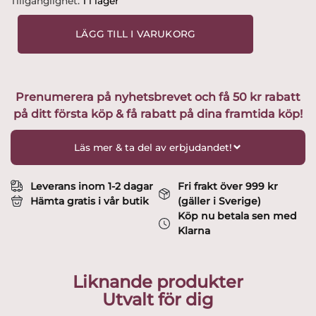
Tillgänglighet:
1 i lager
-
Katt
LÄGG TILL I VARUKORG
-
Katten
Maja
Grå
Prenumerera på nyhetsbrevet och få 50 kr rabatt
/
på ditt första köp & få rabatt på dina framtida köp!
Vit
'Design
Lisa
Läs mer & ta del av erbjudandet!
Larson
mängd
Leverans inom 1-2 dagar
Fri frakt över 999 kr
Hämta gratis i vår butik
(gäller i Sverige)
Köp nu betala sen med
Klarna
Liknande produkter
Utvalt för dig