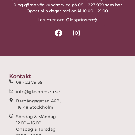
Ring gärna vår kundservice på 08 – 227 939 som har
Öppet alla dagar mellan kl 10.00 – 21.00.
Läs mer om Glasprinsen
F
I
a
n
c
s
e
t
b
a
o
g
o
r
Kontakt
k
a
08 - 22 79 39
m
info@glasprinsen.se
Barnängsgatan 46B,
116 48 Stockholm
Söndag & Måndag
12.00 – 16.00
Onsdag & Torsdag