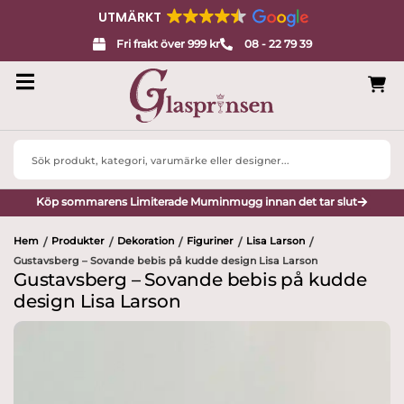
UTMÄRKT
Fri frakt över 999 kr
08 - 22 79 39
Search
...
Köp sommarens Limiterade Muminmugg innan det tar slut
Hem
Produkter
Dekoration
Figuriner
Lisa Larson
/
/
/
/
/
Gustavsberg – Sovande bebis på kudde design Lisa Larson
Gustavsberg – Sovande bebis på kudde
design Lisa Larson