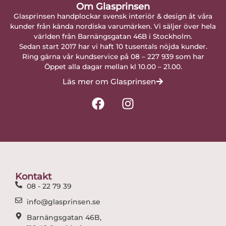
Om Glasprinsen
Glasprinsen handplockar svensk interiör & design åt våra
kunder från kända nordiska varumärken. Vi säljer över hela
världen från Barnängsgatan 46B i Stockholm.
Sedan start 2017 har vi haft 10 tusentals nöjda kunder.
Ring gärna vår kundservice på 08 – 227 939 som har
Öppet alla dagar mellan kl 10.00 – 21.00.
Läs mer om Glasprinsen
F
I
a
n
c
s
e
t
b
a
o
g
o
r
Kontakt
k
a
08 - 22 79 39
m
info@glasprinsen.se
Barnängsgatan 46B,