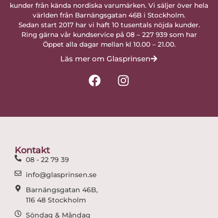
kunder från kända nordiska varumärken. Vi säljer över hela
världen från Barnängsgatan 46B i Stockholm.
Sedan start 2017 har vi haft 10 tusentals nöjda kunder.
Ring gärna vår kundservice på 08 – 227 939 som har
Öppet alla dagar mellan kl 10.00 – 21.00.
Läs mer om Glasprinsen
F
I
a
n
c
s
e
t
b
a
o
g
o
r
Kontakt
k
a
08 - 22 79 39
m
info@glasprinsen.se
Barnängsgatan 46B,
116 48 Stockholm
Söndag & Måndag