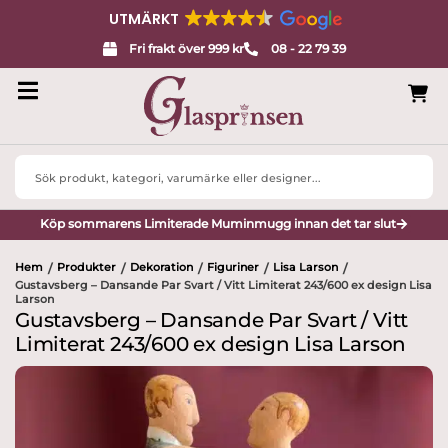
UTMÄRKT
Fri frakt över 999 kr
08 - 22 79 39
Search
...
Köp sommarens Limiterade Muminmugg innan det tar slut
Hem
Produkter
Dekoration
Figuriner
Lisa Larson
/
/
/
/
/
Gustavsberg – Dansande Par Svart / Vitt Limiterat 243/600 ex design Lisa
Larson
Gustavsberg – Dansande Par Svart / Vitt
Limiterat 243/600 ex design Lisa Larson