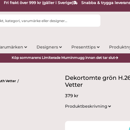
Fri frakt över 999 kr (gäller i Sverige)
Snabba & trygga leveran
arumärken
Designers
Presenttips
Produktn
Köp sommarens Limiterade Muminmugg innan det tar slut
Dekortomte grön H.2
uth Vetter
/
Vetter
379
kr
Produktbeskrivning