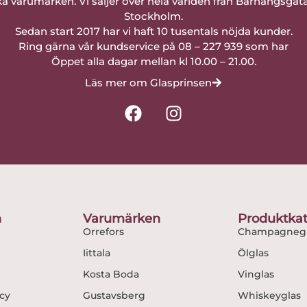
a varumärken. Vi säljer över hela världen från Barnängsgat
Stockholm.
Sedan start 2017 har vi haft 10 tusentals nöjda kunder.
Ring gärna vår kundservice på 08 – 227 939 som har
Öppet alla dagar mellan kl 10.00 – 21.00.
Läs mer om Glasprinsen
F
I
a
n
c
s
e
t
b
a
o
g
o
r
n
Varumärken
Produktkat
k
a
Orrefors
Champagnegl
m
Iittala
Ölglas
Kosta Boda
Vinglas
icy
Gustavsberg
Whiskeyglas