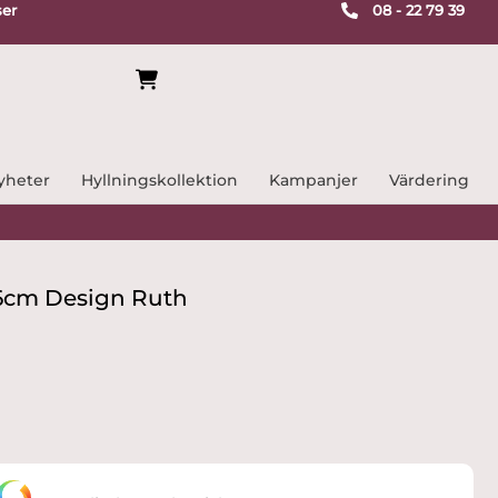
ser
08 - 22 79 39
yheter
Hyllningskollektion
Kampanjer
Värdering
6cm Design Ruth