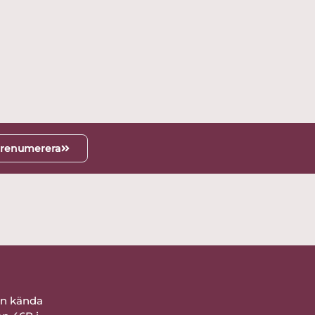
renumerera
ån kända