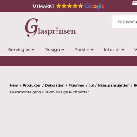
UTMÄRKT
Search
...
Servisglas
Design
Porslin
Interiör
V
Hem
Produkter
Dekoration
Figuriner
Jul
Nääsgränsgården
R
/
/
/
/
/
/
Dekortomte grön H.26cm Design Ruth Vetter