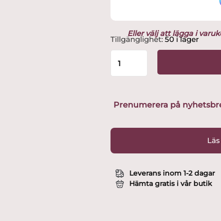
Eller välj att lägga i var
Dekortomte
Tillgänglighet:
50 i lager
grön
H.26cm
Design
Ruth
Vetter
mängd
Prenumerera på nyhetsbreve
Läs
Leverans inom 1-2 dagar
Hämta gratis i vår butik