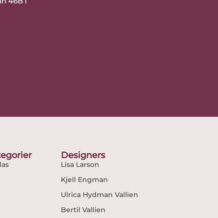
an 46B i
egorier
Designers
as
Lisa Larson
Kjell Engman
Ulrica Hydman Vallien
Bertil Vallien