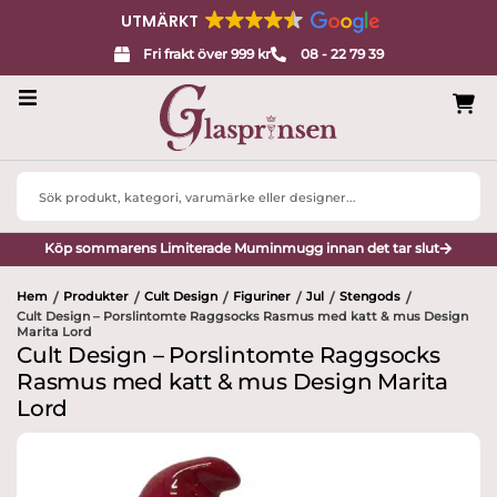
UTMÄRKT
Fri frakt över 999 kr
08 - 22 79 39
Servisglas
Search
Design
...
Köp sommarens Limiterade Muminmugg innan det tar slut
Porslin
Hem
Produkter
Cult Design
Figuriner
Jul
Stengods
/
/
/
/
/
/
Interiör
Cult Design – Porslintomte Raggsocks Rasmus med katt & mus Design
Marita Lord
Cult Design – Porslintomte Raggsocks
Varumärken
Rasmus med katt & mus Design Marita
Lord
Designers
Presenttips