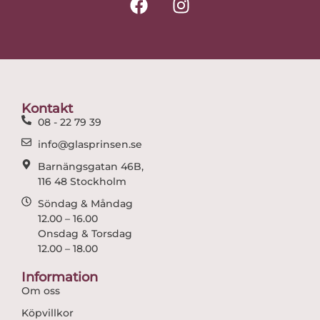
a
n
c
s
e
t
b
a
o
g
o
r
Kontakt
k
a
08 - 22 79 39
m
info@glasprinsen.se
Barnängsgatan 46B,
116 48 Stockholm
Söndag & Måndag
12.00 – 16.00
Onsdag & Torsdag
12.00 – 18.00
Information
Om oss
Köpvillkor