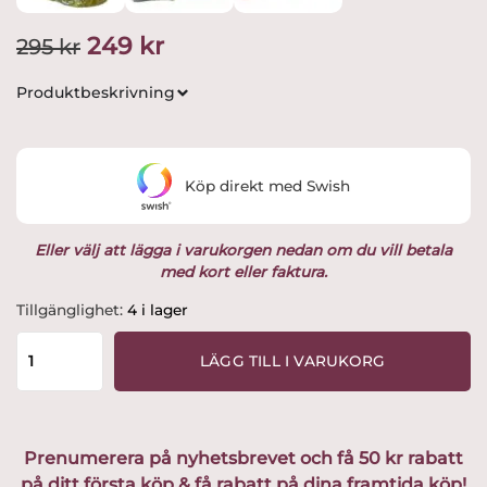
Det
Det
249
kr
295
kr
ursprungliga
nuvarande
Produktbeskrivning
priset
priset
var:
är:
Köp direkt med Swish
295 kr.
249 kr.
Eller välj att lägga i varukorgen nedan om du vill betala
med kort eller faktura.
Cult
Tillgänglighet:
4 i lager
Design
-
LÄGG TILL I VARUKORG
Porslintomte
Raggsocks
Rasmus
med
Prenumerera på nyhetsbrevet och få 50 kr rabatt
katt
på ditt första köp & få rabatt på dina framtida köp!
&