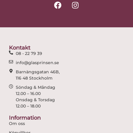
F
I
a
n
c
s
e
t
b
a
o
g
o
r
Kontakt
k
a
08 - 22 79 39
m
info@glasprinsen.se
Barnängsgatan 46B,
116 48 Stockholm
Söndag & Måndag
12.00 – 16.00
Onsdag & Torsdag
12.00 – 18.00
Information
Om oss
Köpvillkor