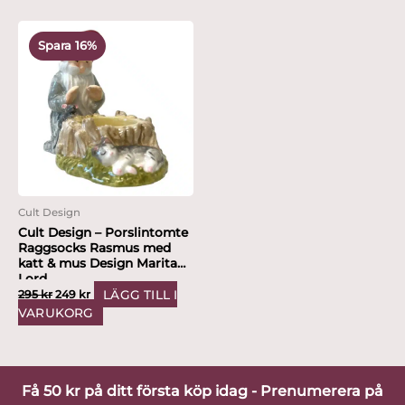
Det
Det
ursprungliga
nuvarande
Spara 16%
priset
priset
var:
är:
295 kr.
249 kr.
Cult Design
Cult Design – Porslintomte
Raggsocks Rasmus med
katt & mus Design Marita
Lord
LÄGG TILL I
295
kr
249
kr
VARUKORG
Få 50 kr på ditt första köp idag - Prenumerera på