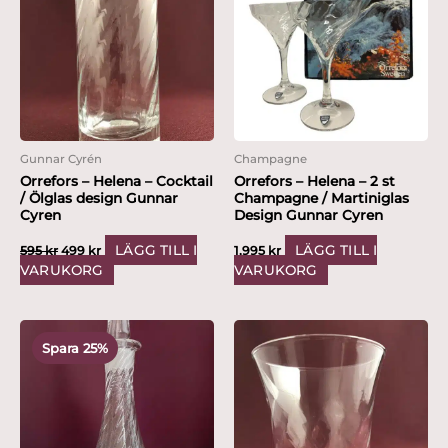
var:
är:
595 kr.
499 kr.
Gunnar Cyrén
Champagne
Orrefors – Helena – Cocktail
Orrefors – Helena – 2 st
/ Ölglas design Gunnar
Champagne / Martiniglas
Cyren
Design Gunnar Cyren
LÄGG TILL I
LÄGG TILL I
595
kr
499
kr
1,995
kr
VARUKORG
VARUKORG
Det
Det
ursprungliga
nuvarande
Spara 25%
priset
priset
var:
är:
1,995 kr.
1,499 kr.