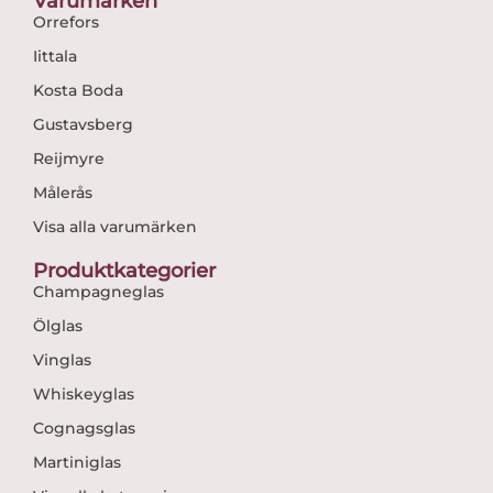
Varumärken
Orrefors
Iittala
Kosta Boda
Gustavsberg
Reijmyre
Målerås
Visa alla varumärken
Produktkategorier
Champagneglas
Ölglas
Vinglas
Whiskeyglas
Cognagsglas
Martiniglas