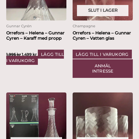
SLUT I LAGER
Gunnar Cyrén
Champagne
Orrefors – Helena – Gunnar
Orrefors – Helena – Gunnar
Cyren – Karaff med propp
Cyren – Vatten glas
LÄGG TILL
LÄGG TILL I VARUKORG
1,995
kr
1,499
kr
I VARUKORG
ANMÄL
INTRESSE