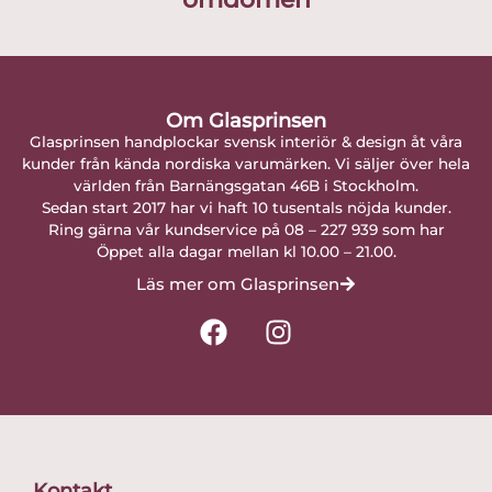
Om Glasprinsen
Glasprinsen handplockar svensk interiör & design åt våra
kunder från kända nordiska varumärken. Vi säljer över hela
världen från Barnängsgatan 46B i Stockholm.
Sedan start 2017 har vi haft 10 tusentals nöjda kunder.
Ring gärna vår kundservice på 08 – 227 939 som har
Öppet alla dagar mellan kl 10.00 – 21.00.
Läs mer om Glasprinsen
F
I
a
n
c
s
e
t
b
a
o
g
o
r
Kontakt