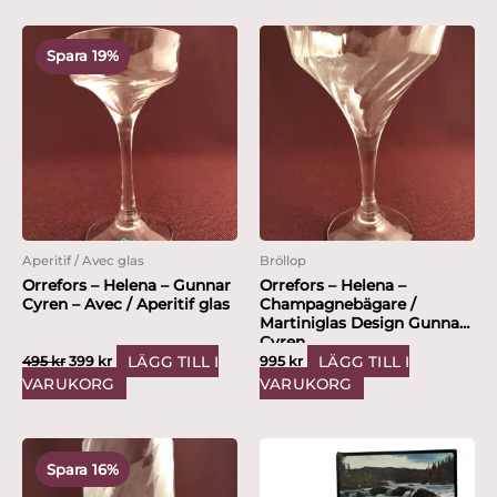
Det
Det
ursprungliga
nuvarande
Spara 19%
priset
priset
var:
är:
495 kr.
399 kr.
Aperitif / Avec glas
Bröllop
Orrefors – Helena – Gunnar
Orrefors – Helena –
Cyren – Avec / Aperitif glas
Champagnebägare /
Martiniglas Design Gunnar
Cyren
LÄGG TILL I
LÄGG TILL I
495
kr
399
kr
995
kr
VARUKORG
VARUKORG
Det
Det
ursprungliga
nuvarande
Spara 16%
priset
priset