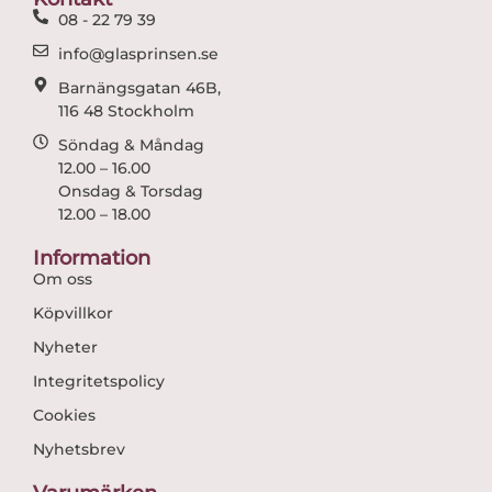
k
a
08 - 22 79 39
m
info@glasprinsen.se
Barnängsgatan 46B,
116 48 Stockholm
Söndag & Måndag
12.00 – 16.00
Onsdag & Torsdag
12.00 – 18.00
Information
Om oss
Köpvillkor
Nyheter
Integritetspolicy
Cookies
Nyhetsbrev