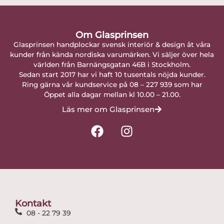
Om Glasprinsen
Glasprinsen handplockar svensk interiör & design åt våra
kunder från kända nordiska varumärken. Vi säljer över hela
världen från Barnängsgatan 46B i Stockholm.
Sedan start 2017 har vi haft 10 tusentals nöjda kunder.
Ring gärna vår kundservice på 08 – 227 939 som har
Öppet alla dagar mellan kl 10.00 – 21.00.
Läs mer om Glasprinsen
F
I
a
n
c
s
e
t
b
a
o
g
o
r
Kontakt
k
a
08 - 22 79 39