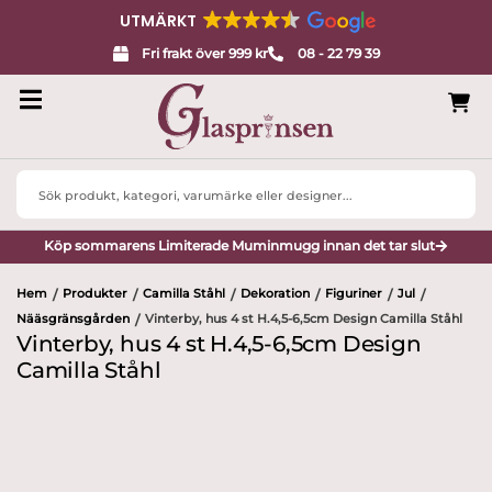
UTMÄRKT
Fri frakt över 999 kr
08 - 22 79 39
Search
...
Köp sommarens Limiterade Muminmugg innan det tar slut
Hem
Produkter
Camilla Ståhl
Dekoration
Figuriner
Jul
/
/
/
/
/
/
Nääsgränsgården
Vinterby, hus 4 st H.4,5-6,5cm Design Camilla Ståhl
/
Vinterby, hus 4 st H.4,5-6,5cm Design
Camilla Ståhl