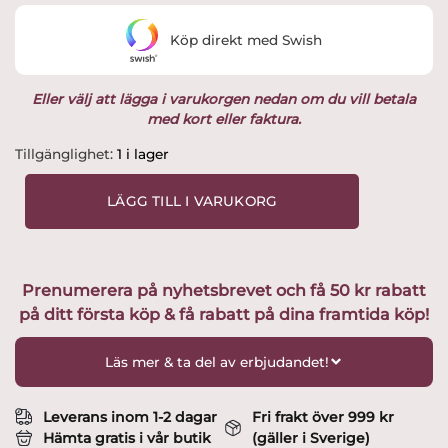
Köp direkt med Swish
Eller välj att lägga i varukorgen nedan om du vill betala
med kort eller faktura.
Vinterby,
Tillgänglighet:
1 i lager
hus
4
LÄGG TILL I VARUKORG
st
H.4,5-
6,5cm
Design
Prenumerera på nyhetsbrevet och få 50 kr rabatt
Camilla
på ditt första köp & få rabatt på dina framtida köp!
Ståhl
mängd
Läs mer & ta del av erbjudandet!
Leverans inom 1-2 dagar
Fri frakt över 999 kr
Hämta gratis i vår butik
(gäller i Sverige)