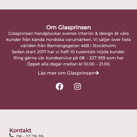
Om Glasprinsen
Glasprinsen handplockar svensk interiör & design åt våra
kunder från kända nordiska varumärken. Vi säljer över hela
världen från Barnängsgatan 46B i Stockholm.
Sedan start 2017 har vi haft 10 tusentals nöjda kunder.
Ring gärna vår kundservice på 08 – 227 939 som har
Öppet alla dagar mellan kl 10.00 – 21.00.
Läs mer om Glasprinsen
F
I
a
n
c
s
e
t
b
a
o
g
o
r
Kontakt
k
a
08 - 22 79 39