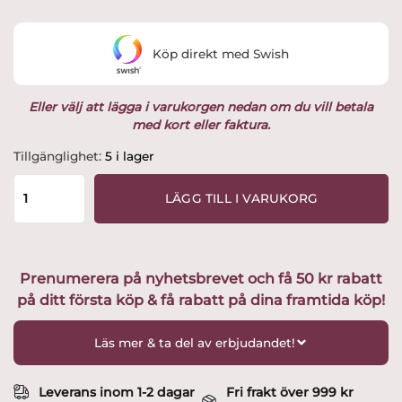
priset
priset
var:
är:
Köp direkt med Swish
179 kr.
149 kr.
Eller välj att lägga i varukorgen nedan om du vill betala
med kort eller faktura.
Tomtesson
Tillgänglighet:
5 i lager
bär
på
LÄGG TILL I VARUKORG
julgröt
H.9,5cm
Design
Camilla
Prenumerera på nyhetsbrevet och få 50 kr rabatt
Ståhl
på ditt första köp & få rabatt på dina framtida köp!
mängd
Läs mer & ta del av erbjudandet!
Leverans inom 1-2 dagar
Fri frakt över 999 kr