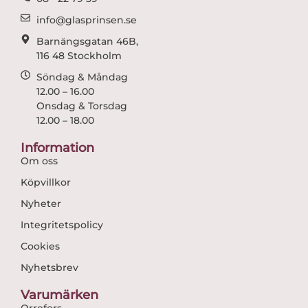
m
info@glasprinsen.se
Barnängsgatan 46B,
116 48 Stockholm
Söndag & Måndag
12.00 – 16.00
Onsdag & Torsdag
12.00 – 18.00
Information
Om oss
Köpvillkor
Nyheter
Integritetspolicy
Cookies
Nyhetsbrev
Varumärken
Orrefors