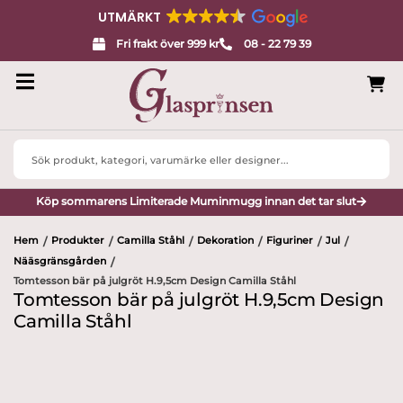
UTMÄRKT
Fri frakt över 999 kr
08 - 22 79 39
Search
...
Köp sommarens Limiterade Muminmugg innan det tar slut
Hem
Produkter
Camilla Ståhl
Dekoration
Figuriner
Jul
/
/
/
/
/
/
Nääsgränsgården
/
Tomtesson bär på julgröt H.9,5cm Design Camilla Ståhl
Tomtesson bär på julgröt H.9,5cm Design
Camilla Ståhl