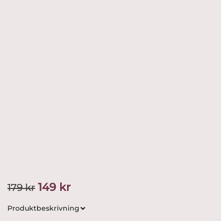
Det
Det
149
kr
179
kr
ursprungliga
nuvarande
Produktbeskrivning