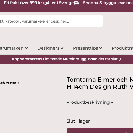
Fri frakt över 999 kr (gäller i Sverige)
Snabba & trygga leveran
arumärken
Designers
Presenttips
Produktn
Köp sommarens Limiterade Muminmugg innan det tar slut
Tomtarna Elmer och 
uth Vetter
/
H.14cm Design Ruth V
Produktbeskrivning
Slut i lager