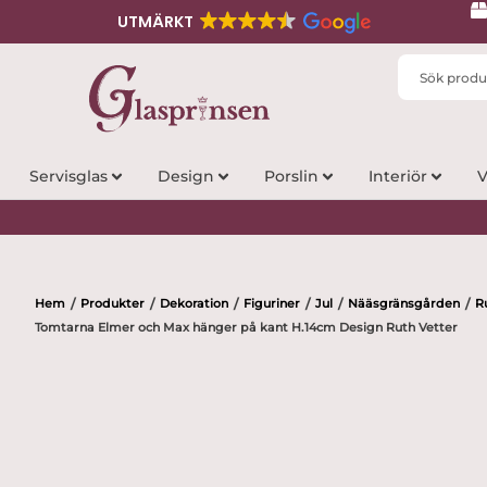
UTMÄRKT
Search
...
Servisglas
Design
Porslin
Interiör
V
Hem
Produkter
Dekoration
Figuriner
Jul
Nääsgränsgården
R
/
/
/
/
/
/
Tomtarna Elmer och Max hänger på kant H.14cm Design Ruth Vetter