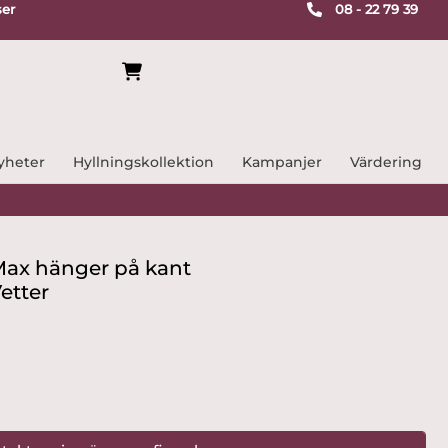
ser
08 - 22 79 39
yheter
Hyllningskollektion
Kampanjer
Värdering
Max hänger på kant
etter