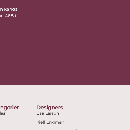
ån kända
an 46B i
egorier
Designers
as
Lisa Larson
Kjell Engman