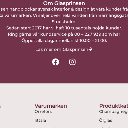
Om Glasprinsen
nsen handplockar svensk interiör & design åt våra kunder fr
a varumärken. Vi säljer över hela världen från Barnängsgat
Stockholm.
Sedan start 2017 har vi haft 10 tusentals nöjda kunder.
Ring gärna vår kundservice på 08 – 227 939 som har
Öppet alla dagar mellan kl 10.00 – 21.00.
Läs mer om Glasprinsen
F
I
a
n
c
s
e
t
b
a
o
g
o
r
n
Varumärken
Produktkat
k
a
Orrefors
Champagnegl
m
Iittala
Ölglas