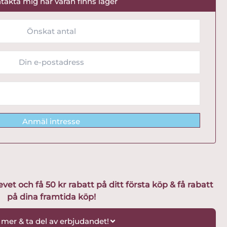
takta mig när varan finns lager
Anmäl intresse
t och få 50 kr rabatt på ditt första köp & få rabatt
på dina framtida köp!
 mer & ta del av erbjudandet!