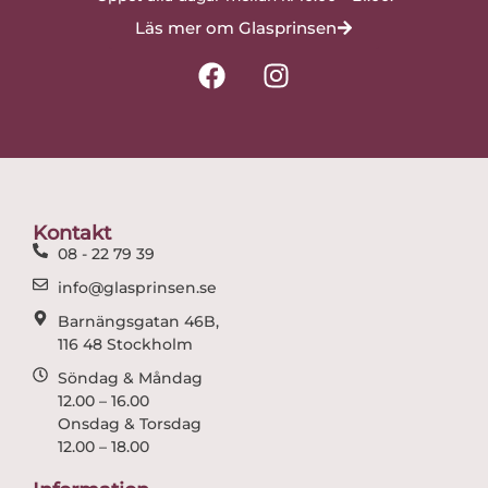
Läs mer om Glasprinsen
F
I
a
n
c
s
e
t
b
a
o
g
o
r
Kontakt
k
a
08 - 22 79 39
m
info@glasprinsen.se
Barnängsgatan 46B,
116 48 Stockholm
Söndag & Måndag
12.00 – 16.00
Onsdag & Torsdag
12.00 – 18.00