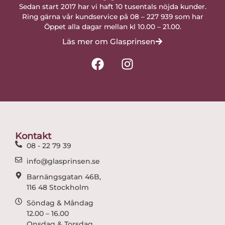
Sedan start 2017 har vi haft 10 tusentals nöjda kunder.
Ring gärna vår kundservice på 08 – 227 939 som har
Öppet alla dagar mellan kl 10.00 – 21.00.
Läs mer om Glasprinsen
F
I
a
n
c
s
e
t
b
a
o
g
o
r
Kontakt
k
a
08 - 22 79 39
m
info@glasprinsen.se
Barnängsgatan 46B,
116 48 Stockholm
Söndag & Måndag
12.00 – 16.00
Onsdag & Torsdag