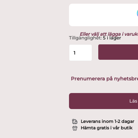
Eller välj att lägga i var
Målerås
Tillgänglighet:
5 i lager
-
Floral
Fantasy
Ros
knopp
Design
Prenumerera på nyhetsbreve
Mats
Jonasson
mängd
Läs
Leverans inom 1-2 dagar
Hämta gratis i vår butik