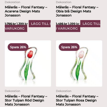
Dekoration
Dekoration
Målerås – Floral Fantasy –
Målerås – Floral Fantasy –
Acarena Design Mats
Obia blå Design Mats
Jonasson
Jonasson
LÄGG TILL I
LÄGG TILL
1,795
kr
1,399
kr
1,495
kr
1,099
kr
VARUKORG
I VARUKORG
Det
Det
Det
Det
ursprungliga
nuvarande
ursprungliga
nuvarande
Spara 26%
Spara 26%
priset
priset
priset
priset
var:
är:
var:
är:
1,495 kr.
1,099 kr.
1,495 kr.
1,099 kr.
Dekoration
Dekoration
Målerås – Floral Fantasy –
Målerås – Floral Fantasy –
Stor Tulpan Röd Design
Stor Tulpan Rosa Design
Mats Jonasson
Mats Jonasson