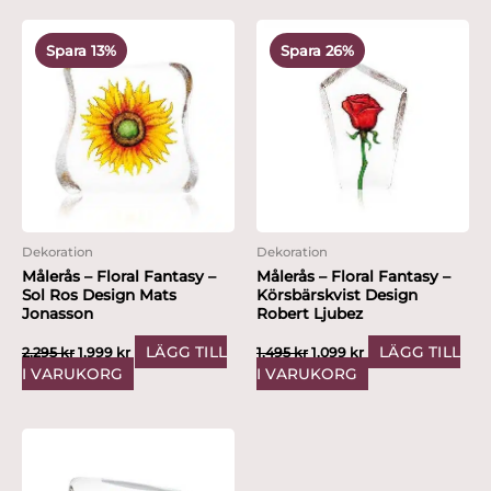
Det
Det
Det
Det
ursprungliga
nuvarande
ursprungliga
nuvarande
Spara 13%
Spara 26%
priset
priset
priset
priset
var:
är:
var:
är:
2,295 kr.
1,999 kr.
1,495 kr.
1,099 kr.
Dekoration
Dekoration
Målerås – Floral Fantasy –
Målerås – Floral Fantasy –
Sol Ros Design Mats
Körsbärskvist Design
Jonasson
Robert Ljubez
LÄGG TILL
LÄGG TILL
2,295
kr
1,999
kr
1,495
kr
1,099
kr
I VARUKORG
I VARUKORG