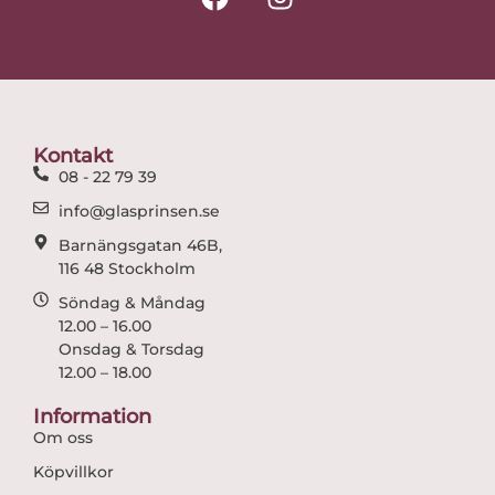
a
n
c
s
e
t
b
a
o
g
o
r
Kontakt
k
a
08 - 22 79 39
m
info@glasprinsen.se
Barnängsgatan 46B,
116 48 Stockholm
Söndag & Måndag
12.00 – 16.00
Onsdag & Torsdag
12.00 – 18.00
Information
Om oss
Köpvillkor