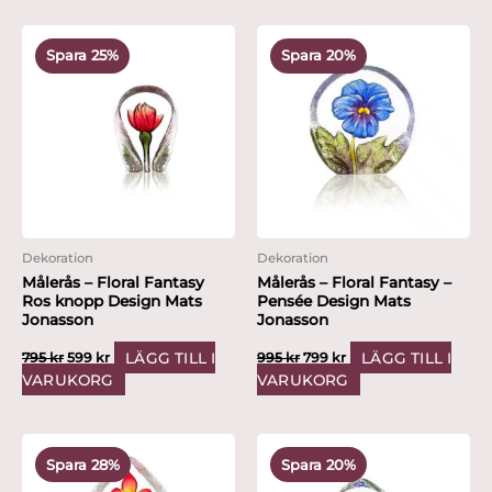
Det
Det
Det
Det
ursprungliga
nuvarande
ursprungliga
nuvarande
Spara 25%
Spara 20%
priset
priset
priset
priset
var:
är:
var:
är:
795 kr.
599 kr.
995 kr.
799 kr.
Dekoration
Dekoration
Målerås – Floral Fantasy
Målerås – Floral Fantasy –
Ros knopp Design Mats
Pensée Design Mats
Jonasson
Jonasson
LÄGG TILL I
LÄGG TILL I
795
kr
599
kr
995
kr
799
kr
VARUKORG
VARUKORG
Det
Det
Det
Det
ursprungliga
nuvarande
ursprungliga
nuvarande
Spara 28%
Spara 20%
priset
priset
priset
priset