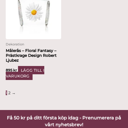
Dekoration
Målerås – Floral Fantasy –
Prästkrage Design Robert
Ljubez
LÄGG TILL I
895
kr
VARUKORG
1
2
→
Få 50 kr på ditt första köp idag - Prenumerera på
vårt nyhetsbrev!