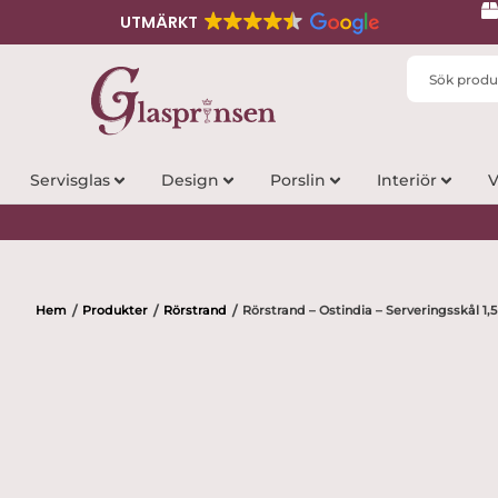
UTMÄRKT
Search
...
Servisglas
Design
Porslin
Interiör
V
Hem
Produkter
Rörstrand
Rörstrand – Ostindia – Serveringsskål 1,
/
/
/