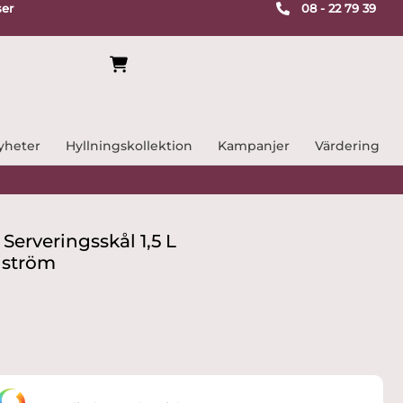
ser
08 - 22 79 39
yheter
Hyllningskollektion
Kampanjer
Värdering
 Serveringsskål 1,5 L
dström