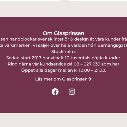
Om Glasprinsen
nsen handplockar svensk interiör & design åt våra kunder fr
a varumärken. Vi säljer över hela världen från Barnängsgat
Stockholm.
Sedan start 2017 har vi haft 10 tusentals nöjda kunder.
Ring gärna vår kundservice på 08 – 227 939 som har
Öppet alla dagar mellan kl 10.00 – 21.00.
Läs mer om Glasprinsen
F
I
a
n
c
s
e
t
b
a
o
g