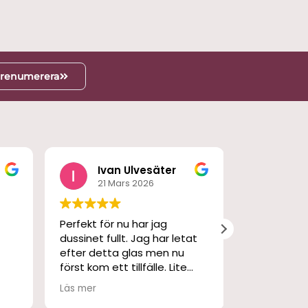
renumerera
g
Ivan Ulvesäter
M S
21 Mars 2026
3 Ma
Perfekt för nu har jag
En fantasti
dussinet fullt. Jag har letat
och skön p
efter detta glas men nu
har använt 
först kom ett tillfälle. Lite
gångna kall
dyrt men det sved bara en
Läs mer
stund. Snabb leverans och