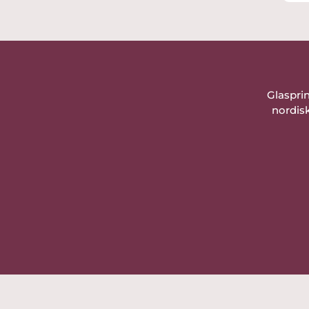
Sändes omgående efter
betalningen.
Tack så mycket för en trevlig
köpupplevelse!
Glaspri
nordisk