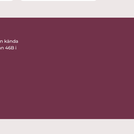
bra förpackat. Nöjd
ån kända
an 46B i