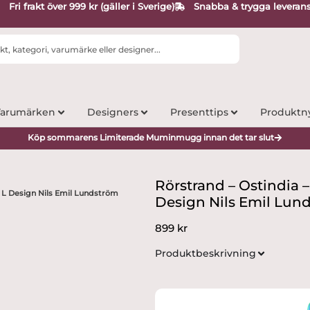
Fri frakt över 999 kr (gäller i Sverige)
Snabba & trygga leveran
arumärken
Designers
Presenttips
Produktn
Köp sommarens Limiterade Muminmugg innan det tar slut
Rörstrand – Ostindia –
5 L Design Nils Emil Lundström
Design Nils Emil Lun
899
kr
Produktbeskrivning