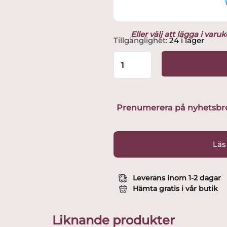
Eller välj att lägga i var
Rörstrand
Tillgänglighet:
24 i lager
-
Ostindia
-
Serveringsskål
1,5
L
Prenumerera på nyhetsbreve
Design
Nils
Emil
Läs
Lundström
mängd
Leverans inom 1-2 dagar
Hämta gratis i vår butik
Liknande produkter