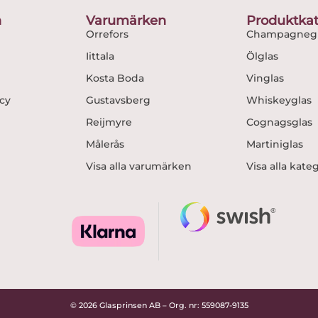
o
r
n
Varumärken
Produktkat
k
a
Orrefors
Champagnegl
m
Iittala
Ölglas
Kosta Boda
Vinglas
icy
Gustavsberg
Whiskeyglas
Reijmyre
Cognagsglas
Målerås
Martiniglas
Visa alla varumärken
Visa alla kate
© 2026 Glasprinsen AB – Org. nr: 559087-9135