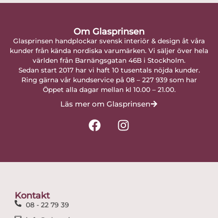
Om Glasprinsen
Glasprinsen handplockar svensk interiör & design åt våra
kunder från kända nordiska varumärken. Vi säljer över hela
världen från Barnängsgatan 46B i Stockholm.
Sedan start 2017 har vi haft 10 tusentals nöjda kunder.
Ring gärna vår kundservice på 08 – 227 939 som har
Öppet alla dagar mellan kl 10.00 – 21.00.
Läs mer om Glasprinsen
F
I
a
n
c
s
e
t
b
a
o
g
o
r
Kontakt
k
a
08 - 22 79 39
m