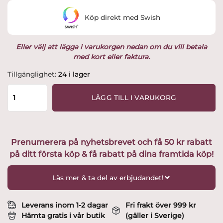
Köp direkt med Swish
Eller välj att lägga i varukorgen nedan om du vill betala
med kort eller faktura.
Rörstrand
Tillgänglighet:
24 i lager
-
Ostindia
LÄGG TILL I VARUKORG
-
Assiett
/
Bulltalrik
Prenumerera på nyhetsbrevet och få 50 kr rabatt
18
på ditt första köp & få rabatt på dina framtida köp!
cm
Design
Nils
Läs mer & ta del av erbjudandet!
Emil
Lundström
mängd
Leverans inom 1-2 dagar
Fri frakt över 999 kr
Hämta gratis i vår butik
(gäller i Sverige)