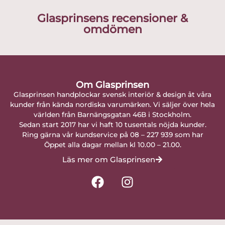
Glasprinsens recensioner &
omdömen
Om Glasprinsen
Glasprinsen handplockar svensk interiör & design åt våra
kunder från kända nordiska varumärken. Vi säljer över hela
världen från Barnängsgatan 46B i Stockholm.
Sedan start 2017 har vi haft 10 tusentals nöjda kunder.
Ring gärna vår kundservice på 08 – 227 939 som har
Öppet alla dagar mellan kl 10.00 – 21.00.
Läs mer om Glasprinsen
F
I
a
n
c
s
e
t