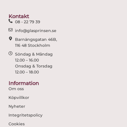
b
a
o
g
o
r
Kontakt
k
a
08 - 22 79 39
m
info@glasprinsen.se
Barnängsgatan 46B,
116 48 Stockholm
Söndag & Måndag
12.00 – 16.00
Onsdag & Torsdag
12.00 – 18.00
Information
Om oss
Köpvillkor
Nyheter
Integritetspolicy
Cookies