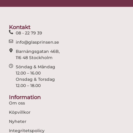
e
t
b
a
o
g
o
r
Kontakt
k
a
08 - 22 79 39
m
info@glasprinsen.se
Barnängsgatan 46B,
116 48 Stockholm
Söndag & Måndag
12.00 – 16.00
Onsdag & Torsdag
12.00 – 18.00
Information
Om oss
Köpvillkor
Nyheter
Integritetspolicy