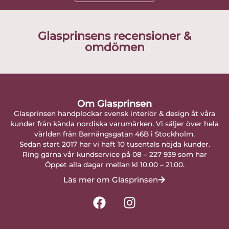
Glasprinsens recensioner &
omdömen
Om Glasprinsen
Glasprinsen handplockar svensk interiör & design åt våra
kunder från kända nordiska varumärken. Vi säljer över hela
världen från Barnängsgatan 46B i Stockholm.
Sedan start 2017 har vi haft 10 tusentals nöjda kunder.
Ring gärna vår kundservice på 08 – 227 939 som har
Öppet alla dagar mellan kl 10.00 – 21.00.
Läs mer om Glasprinsen
F
I
a
n
c
s