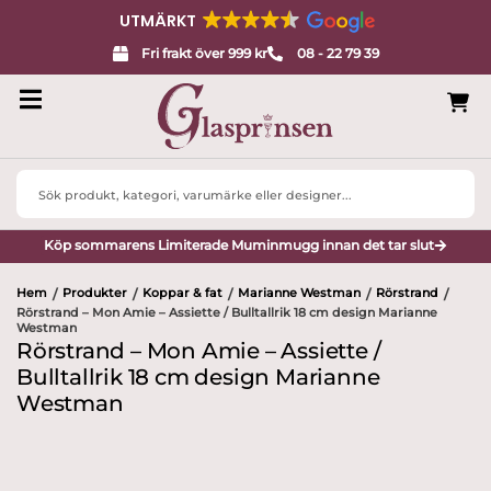
UTMÄRKT
Fri frakt över 999 kr
08 - 22 79 39
Search
...
Köp sommarens Limiterade Muminmugg innan det tar slut
Hem
Produkter
Koppar & fat
Marianne Westman
Rörstrand
/
/
/
/
/
Rörstrand – Mon Amie – Assiette / Bulltallrik 18 cm design Marianne
Westman
Rörstrand – Mon Amie – Assiette /
Bulltallrik 18 cm design Marianne
Westman