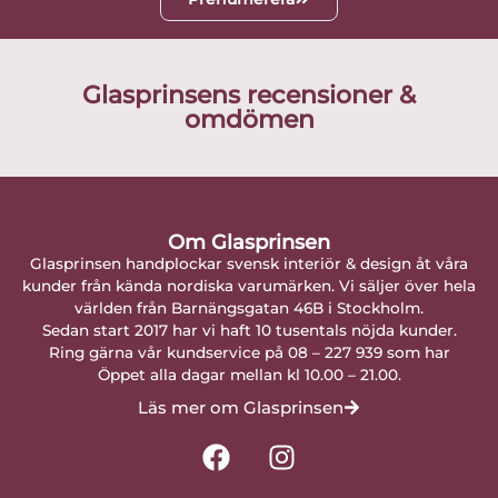
Glasprinsens recensioner &
omdömen
Om Glasprinsen
Glasprinsen handplockar svensk interiör & design åt våra
kunder från kända nordiska varumärken. Vi säljer över hela
världen från Barnängsgatan 46B i Stockholm.
Sedan start 2017 har vi haft 10 tusentals nöjda kunder.
Ring gärna vår kundservice på 08 – 227 939 som har
Öppet alla dagar mellan kl 10.00 – 21.00.
Läs mer om Glasprinsen
F
I
a
n
c
s