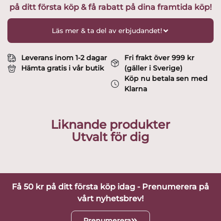
på ditt första köp & få rabatt på dina framtida köp!
Design
Hertha
Bengtsson
Läs mer & ta del av erbjudandet!
mängd
Leverans inom 1-2 dagar
Fri frakt över 999 kr
Hämta gratis i vår butik
(gäller i Sverige)
Köp nu betala sen med
Klarna
Liknande produkter
Utvalt för dig
Få 50 kr på ditt första köp idag - Prenumerera på
vårt nyhetsbrev!
Prenumerera