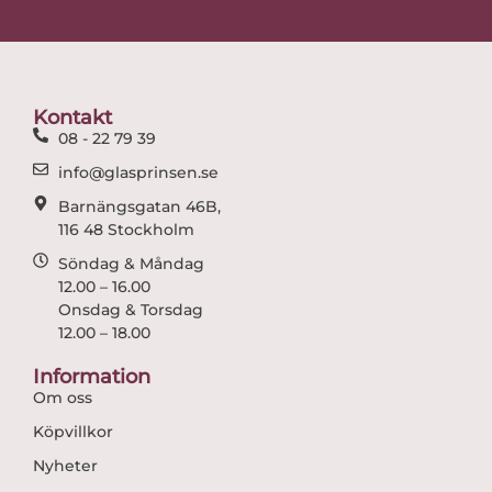
e
t
b
a
o
g
o
r
Kontakt
k
a
08 - 22 79 39
m
info@glasprinsen.se
Barnängsgatan 46B,
116 48 Stockholm
Söndag & Måndag
12.00 – 16.00
Onsdag & Torsdag
12.00 – 18.00
Information
Om oss
Köpvillkor
Nyheter