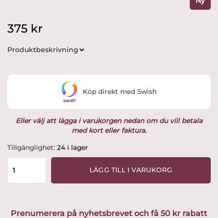
Ny
375
kr
Produktbeskrivning
Köp direkt med Swish
Eller välj att lägga i varukorgen nedan om du vill betala
med kort eller faktura.
Rörstrand
Tillgänglighet:
24 i lager
-
Blå-
LÄGG TILL I VARUKORG
Eld
-
Mat
tallrik
Prenumerera på nyhetsbrevet och få 50 kr rabatt
Blå