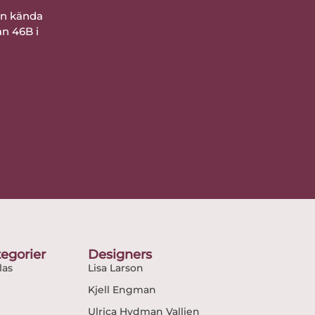
ån kända
an 46B i
egorier
Designers
as
Lisa Larson
Kjell Engman
Ulrica Hydman Vallien