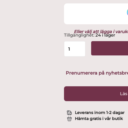
Eller välj att lägga i var
Rörstrand
Tillgänglighet:
24 i lager
-
Blå-
Eld
-
6
st
Prenumerera på nyhetsbreve
Förrättstallrikar
Vit
Design
Läs
Hertha
Bengtsson
mängd
Leverans inom 1-2 dagar
Hämta gratis i vår butik