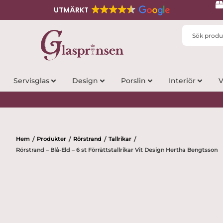
UTMÄRKT
Search
...
Servisglas
Design
Porslin
Interiör
V
Hem
Produkter
Rörstrand
Tallrikar
/
/
/
/
Rörstrand – Blå-Eld – 6 st Förrättstallrikar Vit Design Hertha Bengtsson