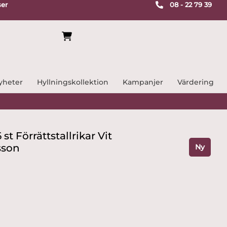
ser
08 - 22 79 39
yheter
Hyllningskollektion
Kampanjer
Värdering
st Förrättstallrikar Vit
sson
Ny
ande
r.