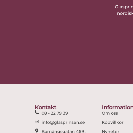
Glaspri
nordisk
Kontakt
Informatio
08 - 22 79 39
Om oss
info@glasprinsen.se
Köpvillkor
Barnängsgatan 46B,
Nyheter