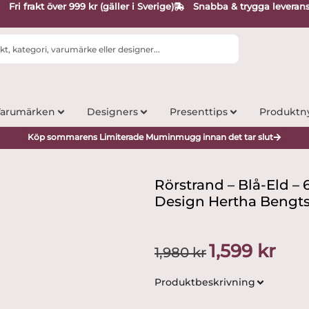
Fri frakt över 999 kr (gäller i Sverige)
Snabba & trygga leveran
arumärken
Designers
Presenttips
Produktn
Köp sommarens Limiterade Muminmugg innan det tar slut
Rörstrand – Blå-Eld – 6 
Design Hertha Bengt
Det
Det
1,599
kr
1,980
kr
ursprungliga
nuvar
priset
priset
Produktbeskrivning
var:
är:
1,980 kr.
1,599 k