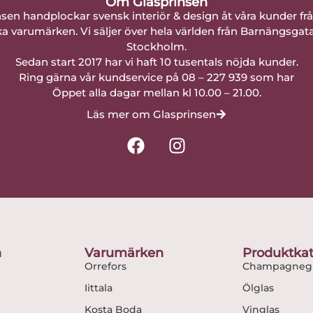
Om Glasprinsen
nsen handplockar svensk interiör & design åt våra kunder fr
a varumärken. Vi säljer över hela världen från Barnängsgat
Stockholm.
Sedan start 2017 har vi haft 10 tusentals nöjda kunder.
Ring gärna vår kundservice på 08 – 227 939 som har
Öppet alla dagar mellan kl 10.00 – 21.00.
Läs mer om Glasprinsen
F
I
a
n
c
s
e
t
b
a
o
g
o
r
n
Varumärken
Produktkat
k
a
Orrefors
Champagnegl
m
Iittala
Ölglas
Kosta Boda
Vinglas