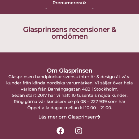
Prenumerera
Glasprinsens recensioner &
omdömen
Om Glasprinsen
Glasprinsen handplockar svensk interiör & design åt våra
kunder från kända nordiska varumärken. Vi säljer över hela
världen från Barnängsgatan 46B i Stockholm.
Sedan start 2017 har vi haft 10 tusentals nöjda kunder.
Ring gärna vår kundservice på 08 – 227 939 som har
Öppet alla dagar mellan kl 10.00 – 21.00.
Läs mer om Glasprinsen
F
I
a
n