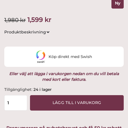
Ny
Det
Det
1,599
kr
1,980
kr
ursprungliga
nuvarande
Produktbeskrivning
priset
priset
var:
är:
Köp direkt med Swish
1,980 kr.
1,599 kr.
Eller välj att lägga i varukorgen nedan om du vill betala
med kort eller faktura.
Rörstrand
Tillgänglighet:
24 i lager
-
Blå-
LÄGG TILL I VARUKORG
Eld
-
6
st