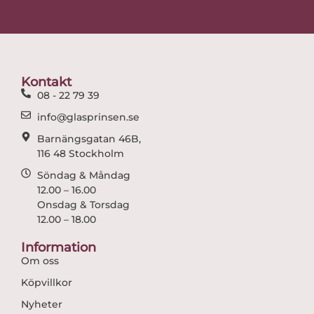
c
s
e
t
b
a
o
g
o
r
Kontakt
k
a
08 - 22 79 39
m
info@glasprinsen.se
Barnängsgatan 46B,
116 48 Stockholm
Söndag & Måndag
12.00 – 16.00
Onsdag & Torsdag
12.00 – 18.00
Information
Om oss
Köpvillkor
Nyheter