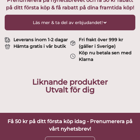
Prenumerera på nyhetsbrevet och få 50 kr rabatt
Förrättstallrikar
på ditt första köp & få rabatt på dina framtida köp!
Blå
19
cm
Läs mer & ta del av erbjudandet!
Design
Hertha
Bengtsson
Leverans inom 1-2 dagar
Fri frakt över 999 kr
mängd
Hämta gratis i vår butik
(gäller i Sverige)
Köp nu betala sen med
Klarna
Liknande produkter
Utvalt för dig
Få 50 kr på ditt första köp idag - Prenumerera på
vårt nyhetsbrev!