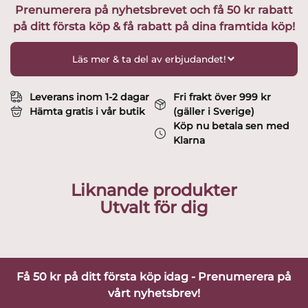
Prenumerera på nyhetsbrevet och få 50 kr rabatt
cm
på ditt första köp & få rabatt på dina framtida köp!
Design
Rolf
Berg
Läs mer & ta del av erbjudandet!
mängd
Leverans inom 1-2 dagar
Fri frakt över 999 kr
Hämta gratis i vår butik
(gäller i Sverige)
Köp nu betala sen med
Klarna
Liknande produkter
Utvalt för dig
Få 50 kr på ditt första köp idag - Prenumerera på
vårt nyhetsbrev!