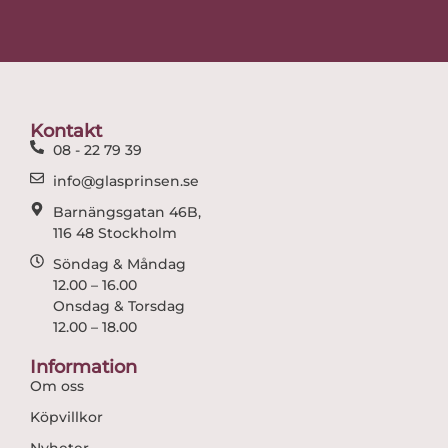
c
s
e
t
b
a
o
g
o
r
Kontakt
k
a
08 - 22 79 39
m
info@glasprinsen.se
Barnängsgatan 46B,
116 48 Stockholm
Söndag & Måndag
12.00 – 16.00
Onsdag & Torsdag
12.00 – 18.00
Information
Om oss
Köpvillkor
Nyheter