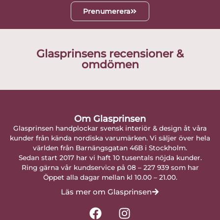
Prenumerera
Glasprinsens recensioner &
omdömen
Om Glasprinsen
Glasprinsen handplockar svensk interiör & design åt våra
kunder från kända nordiska varumärken. Vi säljer över hela
världen från Barnängsgatan 46B i Stockholm.
Sedan start 2017 har vi haft 10 tusentals nöjda kunder.
Ring gärna vår kundservice på 08 – 227 939 som har
Öppet alla dagar mellan kl 10.00 – 21.00.
Läs mer om Glasprinsen
F
I
a
n