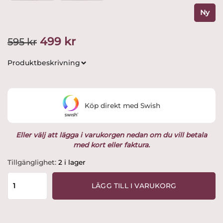
Ny
Det
Det
499
kr
595
kr
ursprungliga
nuvarande
Produktbeskrivning
priset
priset
var:
är:
Köp direkt med Swish
595 kr.
499 kr.
Eller välj att lägga i varukorgen nedan om du vill betala
med kort eller faktura.
Rolfbergkeramik
Tillgänglighet:
2 i lager
-
Tomte
LÄGG TILL I VARUKORG
med
Julpost
H
15