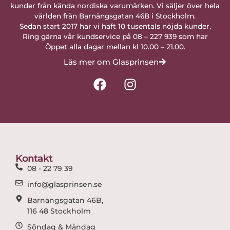
kunder från kända nordiska varumärken. Vi säljer över hela
världen från Barnängsgatan 46B i Stockholm.
Sedan start 2017 har vi haft 10 tusentals nöjda kunder.
Ring gärna vår kundservice på 08 – 227 939 som har
Öppet alla dagar mellan kl 10.00 – 21.00.
Läs mer om Glasprinsen
F
I
a
n
c
s
e
t
b
a
o
g
o
r
Kontakt
k
a
08 - 22 79 39
m
info@glasprinsen.se
Barnängsgatan 46B,
116 48 Stockholm
Söndag & Måndag