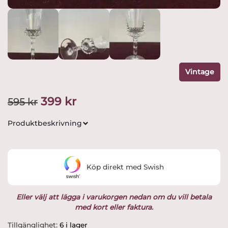
Vintage
Det
Det
399
kr
595
kr
ursprungliga
nuvarande
Produktbeskrivning
priset
priset
var:
är:
Köp direkt med Swish
595 kr.
399 kr.
Eller välj att lägga i varukorgen nedan om du vill betala
med kort eller faktura.
Orrefors
Tillgänglighet:
6 i lager