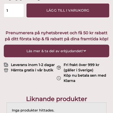
-
Vinglas
LÄGG TILL I VARUKORG
-
Fyrklövern
Design
Olle
Prenumerera på nyhetsbrevet och få 50 kr rabatt
Alberius
på ditt första köp & få rabatt på dina framtida köp!
mängd
Läs mer & ta del av erbjudandet!
Leverans inom 1-2 dagar
Fri frakt över 999 kr
Hämta gratis i vår butik
(gäller i Sverige)
Köp nu betala sen med
Klarna
Liknande produkter
Inga produkter hittades.