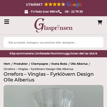
UTMÄRKT
Fri frakt över 999 kr
08 - 22 79 39
Search
...
Köp sommarens Limiterade Muminmugg innan det tar slut
Hem
Produkter
Champagne
Kosta Boda
Olle Alberius
/
/
/
/
/
Orrefors – Vinglas – Fyrklövern Design Olle Alberius
Orrefors – Vinglas – Fyrklövern Design
Olle Alberius