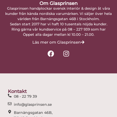
Om Glasprinsen
Glasprinsen handplockar svensk interiör & design åt våra
kunder från kända nordiska varumärken. Vi säljer över hela
världen från Barnängsgatan 46B i Stockholm.
Sedan start 2017 har vi haft 10 tusentals nöjda kunder.
Ring gärna vår kundservice på 08 – 227 939 som har
Öppet alla dagar mellan kl 10.00 – 21.00.
Läs mer om Glasprinsen
F
I
a
n
c
s
e
t
b
a
o
g
o
r
Kontakt
k
a
08 - 22 79 39
m
info@glasprinsen.se
Barnängsgatan 46B,