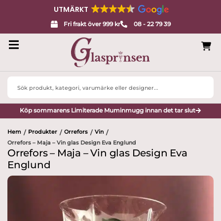
UTMÄRKT
Fri frakt över 999 kr
08 - 22 79 39
Search
...
Köp sommarens Limiterade Muminmugg innan det tar slut
Hem
Produkter
Orrefors
Vin
/
/
/
/
Orrefors – Maja – Vin glas Design Eva Englund
Orrefors – Maja – Vin glas Design Eva
Englund