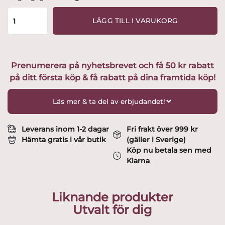
-
Lisbeth
LÄGG TILL I VARUKORG
-
Champagneglas
Design
Henning
Prenumerera på nyhetsbrevet och få 50 kr rabatt
Koppel
på ditt första köp & få rabatt på dina framtida köp!
mängd
Läs mer & ta del av erbjudandet!
Leverans inom 1-2 dagar
Fri frakt över 999 kr
Hämta gratis i vår butik
(gäller i Sverige)
Köp nu betala sen med
Klarna
Liknande produkter
Utvalt för dig