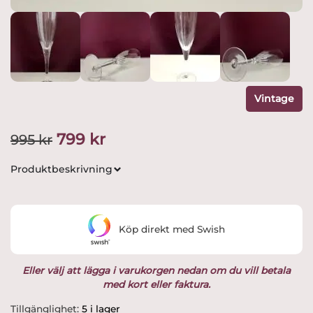
Vintage
Det
Det
799
kr
995
kr
ursprungliga
nuvarande
Produktbeskrivning
priset
priset
var:
är:
Köp direkt med Swish
995 kr.
799 kr.
Eller välj att lägga i varukorgen nedan om du vill betala
med kort eller faktura.
Orrefors
Tillgänglighet:
5 i lager