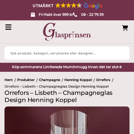
UTMÄRKT
Fri frakt över 999 kr
08 - 22 79 39
Search
...
Köp sommarens Limiterade Muminmugg innan det tar slut
Hem
Produkter
Champagne
Henning Koppel
Orrefors
/
/
/
/
/
Orrefors – Lisbeth – Champagneglas Design Henning Koppel
Orrefors – Lisbeth – Champagneglas
Design Henning Koppel