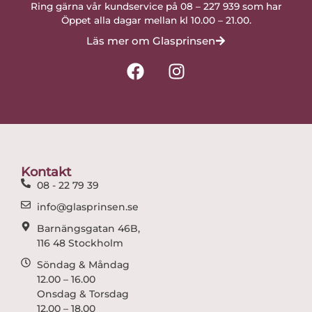
Ring gärna vår kundservice på 08 – 227 939 som har
Öppet alla dagar mellan kl 10.00 – 21.00.
Läs mer om Glasprinsen
F
I
a
n
c
s
e
t
b
a
o
g
o
r
Kontakt
k
a
08 - 22 79 39
m
info@glasprinsen.se
Barnängsgatan 46B,
116 48 Stockholm
Söndag & Måndag
12.00 – 16.00
Onsdag & Torsdag
12.00 – 18.00