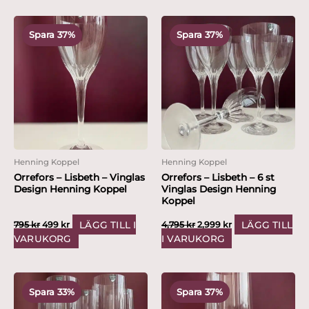
Det
Det
Det
Det
ursprungliga
nuvarande
ursprungliga
nuvarande
Spara 37%
Spara 37%
priset
priset
priset
priset
var:
är:
var:
är:
795 kr.
499 kr.
4,795 kr.
2,999 kr.
Henning Koppel
Henning Koppel
Orrefors – Lisbeth – Vinglas
Orrefors – Lisbeth – 6 st
Design Henning Koppel
Vinglas Design Henning
Koppel
LÄGG TILL I
LÄGG TILL
795
kr
499
kr
4,795
kr
2,999
kr
VARUKORG
I VARUKORG
Det
Det
Det
Det
ursprungliga
nuvarande
ursprungliga
nuvarande
Spara 33%
Spara 37%
priset
priset
priset
priset