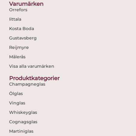
Varumärken
Orrefors
Iittala
Kosta Boda
Gustavsberg
Reijmyre
Målerås
Visa alla varumärken
Produktkategorier
Champagneglas
Ölglas
Vinglas
Whiskeyglas
Cognagsglas
Martiniglas