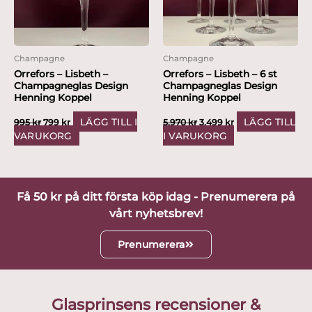
Champagne
Champagne
Orrefors – Lisbeth –
Orrefors – Lisbeth – 6 st
Champagneglas Design
Champagneglas Design
Henning Koppel
Henning Koppel
LÄGG TILL I
LÄGG TILL
995
kr
799
kr
5,970
kr
3,499
kr
VARUKORG
I VARUKORG
Få 50 kr på ditt första köp idag - Prenumerera på
vårt nyhetsbrev!
Prenumerera
Glasprinsens recensioner &