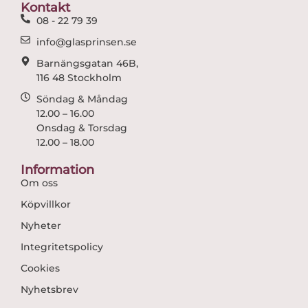
o
r
Kontakt
k
a
08 - 22 79 39
m
info@glasprinsen.se
Barnängsgatan 46B,
116 48 Stockholm
Söndag & Måndag
12.00 – 16.00
Onsdag & Torsdag
12.00 – 18.00
Information
Om oss
Köpvillkor
Nyheter
Integritetspolicy
Cookies
Nyhetsbrev