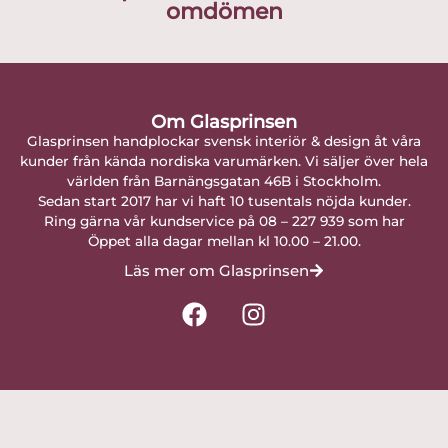
omdömen
Om Glasprinsen
Glasprinsen handplockar svensk interiör & design åt våra
kunder från kända nordiska varumärken. Vi säljer över hela
världen från Barnängsgatan 46B i Stockholm.
Sedan start 2017 har vi haft 10 tusentals nöjda kunder.
Ring gärna vår kundservice på 08 – 227 939 som har
Öppet alla dagar mellan kl 10.00 – 21.00.
Läs mer om Glasprinsen
F
I
a
n
c
s
e
t
b
a
o
g