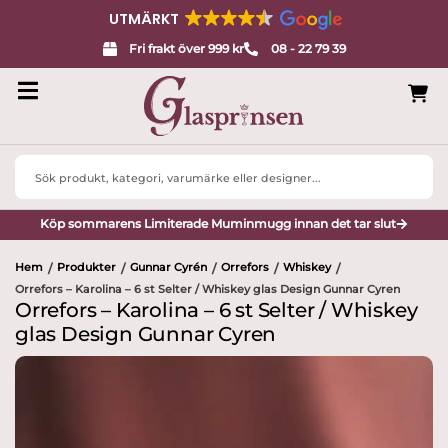
UTMÄRKT
Fri frakt över 999 kr
08 - 22 79 39
Search
...
Köp sommarens Limiterade Muminmugg innan det tar slut
Hem
Produkter
Gunnar Cyrén
Orrefors
Whiskey
/
/
/
/
/
Orrefors – Karolina – 6 st Selter / Whiskey glas Design Gunnar Cyren
Orrefors – Karolina – 6 st Selter / Whiskey
glas Design Gunnar Cyren