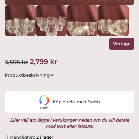
Vintage
Det
Det
2,799
kr
3,595
kr
ursprungliga
nuvarande
Produktbeskrivning
priset
priset
var:
är:
Köp direkt med Swish
3,595 kr.
2,799 kr.
Eller välj att lägga i varukorgen nedan om du vill betala
med kort eller faktura.
Orrefors
Tillgänglighet:
2 i lager