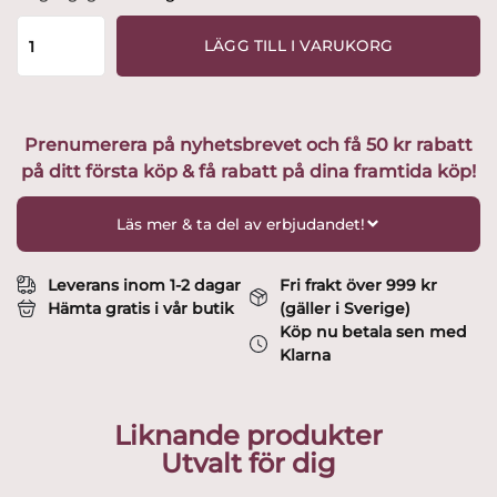
-
Karolina
LÄGG TILL I VARUKORG
-
6
st
Selter
Prenumerera på nyhetsbrevet och få 50 kr rabatt
/
på ditt första köp & få rabatt på dina framtida köp!
Whiskey
glas
Design
Läs mer & ta del av erbjudandet!
Gunnar
Cyren
mängd
Leverans inom 1-2 dagar
Fri frakt över 999 kr
Hämta gratis i vår butik
(gäller i Sverige)
Köp nu betala sen med
Klarna
Liknande produkter
Utvalt för dig