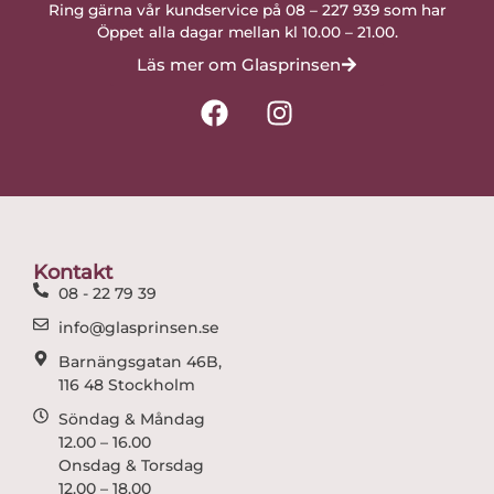
Ring gärna vår kundservice på 08 – 227 939 som har
Öppet alla dagar mellan kl 10.00 – 21.00.
Läs mer om Glasprinsen
F
I
a
n
c
s
e
t
b
a
o
g
o
r
Kontakt
k
a
08 - 22 79 39
m
info@glasprinsen.se
Barnängsgatan 46B,
116 48 Stockholm
Söndag & Måndag
12.00 – 16.00
Onsdag & Torsdag
12.00 – 18.00