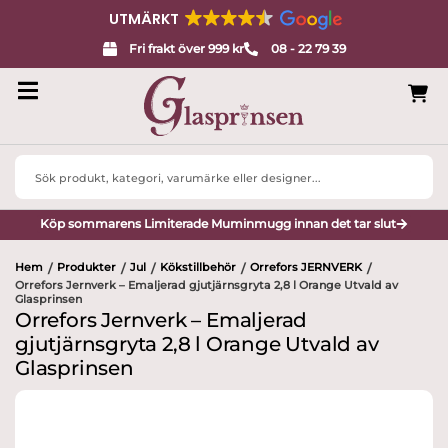
UTMÄRKT
Fri frakt över 999 kr
08 - 22 79 39
Search
...
Köp sommarens Limiterade Muminmugg innan det tar slut
Hem
Produkter
Jul
Kökstillbehör
Orrefors JERNVERK
/
/
/
/
/
Orrefors Jernverk – Emaljerad gjutjärnsgryta 2,8 l Orange Utvald av
Glasprinsen
Orrefors Jernverk – Emaljerad
gjutjärnsgryta 2,8 l Orange Utvald av
Glasprinsen