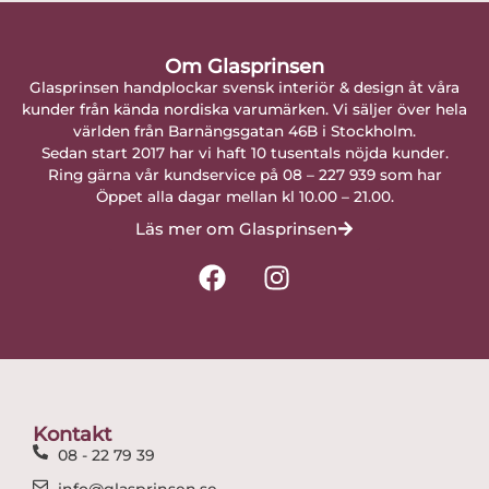
Om Glasprinsen
Glasprinsen handplockar svensk interiör & design åt våra
kunder från kända nordiska varumärken. Vi säljer över hela
världen från Barnängsgatan 46B i Stockholm.
Sedan start 2017 har vi haft 10 tusentals nöjda kunder.
Ring gärna vår kundservice på 08 – 227 939 som har
Öppet alla dagar mellan kl 10.00 – 21.00.
Läs mer om Glasprinsen
F
I
a
n
c
s
e
t
b
a
o
g
o
r
Kontakt
k
a
08 - 22 79 39
m