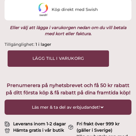
var:
är:
Köp direkt med Swish
1,095 kr.
899 kr.
Eller välj att lägga i varukorgen nedan om du vill betala
med kort eller faktura.
Orrefors
Tillgänglighet:
1 i lager
Jernverk
-
LÄGG TILL I VARUKORG
Emaljerad
gjutjärnsgryta
2,8
l
Prenumerera på nyhetsbrevet och få 50 kr rabatt
Orange
på ditt första köp & få rabatt på dina framtida köp!
Utvald
av
Glasprinsen
Läs mer & ta del av erbjudandet!
mängd
Leverans inom 1-2 dagar
Fri frakt över 999 kr
Hämta gratis i vår butik
(gäller i Sverige)