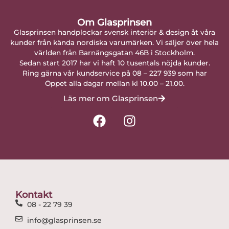
Om Glasprinsen
Glasprinsen handplockar svensk interiör & design åt våra
kunder från kända nordiska varumärken. Vi säljer över hela
världen från Barnängsgatan 46B i Stockholm.
Sedan start 2017 har vi haft 10 tusentals nöjda kunder.
Ring gärna vår kundservice på 08 – 227 939 som har
Öppet alla dagar mellan kl 10.00 – 21.00.
Läs mer om Glasprinsen
F
I
a
n
c
s
e
t
b
a
o
g
o
r
Kontakt
k
a
08 - 22 79 39
m
info@glasprinsen.se