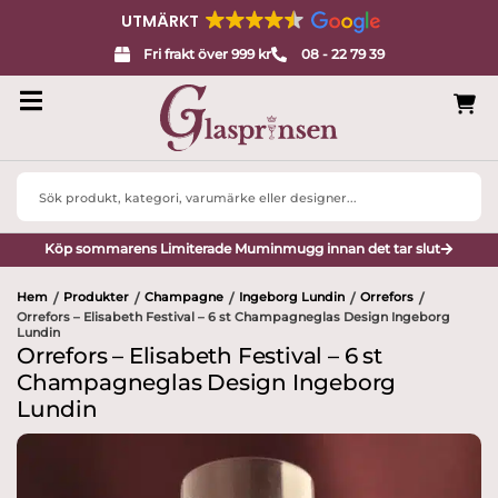
UTMÄRKT
Fri frakt över 999 kr
08 - 22 79 39
Search
...
Köp sommarens Limiterade Muminmugg innan det tar slut
Hem
Produkter
Champagne
Ingeborg Lundin
Orrefors
/
/
/
/
/
Orrefors – Elisabeth Festival – 6 st Champagneglas Design Ingeborg
Lundin
Orrefors – Elisabeth Festival – 6 st
Champagneglas Design Ingeborg
Lundin