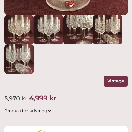
Vintage
Det
Det
4,999
kr
5,970
kr
ursprungliga
nuvarande
Produktbeskrivning
priset
priset
var:
är: