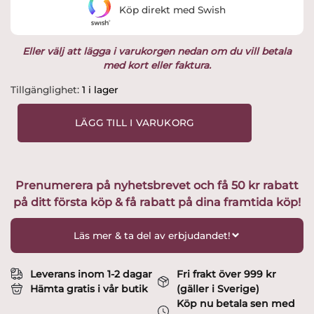
Köp direkt med Swish
5,970 kr.
4,999 kr.
Eller välj att lägga i varukorgen nedan om du vill betala
med kort eller faktura.
Orrefors
Tillgänglighet:
1 i lager
-
Elisabeth
LÄGG TILL I VARUKORG
Festival
-
6
st
Prenumerera på nyhetsbrevet och få 50 kr rabatt
Champagneglas
på ditt första köp & få rabatt på dina framtida köp!
Design
Ingeborg
Lundin
Läs mer & ta del av erbjudandet!
mängd
Leverans inom 1-2 dagar
Fri frakt över 999 kr
Hämta gratis i vår butik
(gäller i Sverige)
Köp nu betala sen med