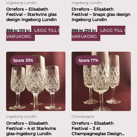
Ingeborg Lundin
Ingeborg Lundin
Orrefors – Elisabeth
Orrefors – Elisabeth
Festival – Starkvins glas
Festival – Snaps glas design
design Ingeborg Lundin
Ingeborg Lundin
LÄGG TILL I
LÄGG TILL I
395
kr
199
kr
395
kr
299
kr
VARUKORG
VARUKORG
Det
Det
Det
Det
ursprungliga
nuvarande
ursprungliga
nuvarande
Spara 33%
Spara 17%
priset
priset
priset
priset
var:
är:
var:
är:
1,195 kr.
799 kr.
2,995 kr.
2,499 kr.
Ingeborg Lundin
Champagne
Orrefors – Elisabeth
Orrefors – Elisabeth
Festival – 4 st Starkvins
Festival – 3 st
glas-Ingeborg Lundin
Champagneglas Design