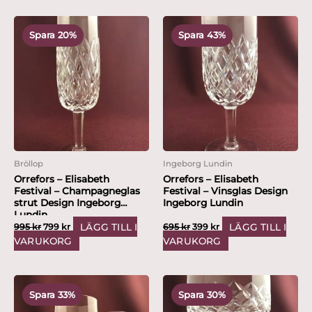
Det
Det
Det
Det
ursprungliga
nuvarande
ursprungliga
nuvarande
Spara 20%
Spara 43%
priset
priset
priset
priset
var:
är:
var:
är:
995 kr.
799 kr.
695 kr.
399 kr.
Bröllop
Ingeborg Lundin
Orrefors – Elisabeth
Orrefors – Elisabeth
Festival – Champagneglas
Festival – Vinsglas Design
strut Design Ingeborg
Ingeborg Lundin
Lundin
LÄGG TILL I
LÄGG TILL I
995
kr
799
kr
695
kr
399
kr
VARUKORG
VARUKORG
Det
Det
Det
Det
ursprungliga
nuvarande
ursprungliga
nuvarande
Spara 33%
Spara 30%
priset
priset
priset
priset