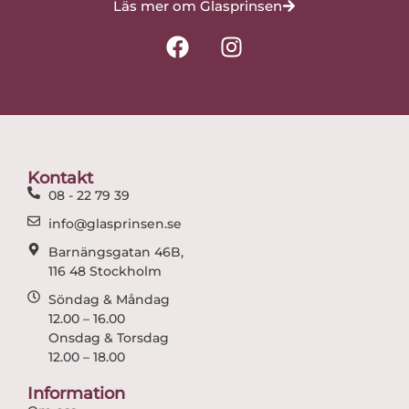
Läs mer om Glasprinsen
F
I
a
n
c
s
e
t
b
a
o
g
o
r
Kontakt
k
a
08 - 22 79 39
m
info@glasprinsen.se
Barnängsgatan 46B,
116 48 Stockholm
Söndag & Måndag
12.00 – 16.00
Onsdag & Torsdag
12.00 – 18.00
Information