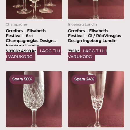
Champagne
Ingeborg Lundin
Orrefors – Elisabeth
Orrefors – Elisabeth
Festival – 6 st
Festival – Öl / RödVinsglas
Champagneglas Design
Design Ingeborg Lundin
Ingeborg Lundin
LÄGG TILL
LÄGG TILL I
5,970
kr
4,999
kr
795
kr
I VARUKORG
VARUKORG
Det
Det
Det
Det
ursprungliga
nuvarande
ursprungliga
nuvarande
Spara 50%
Spara 24%
priset
priset
priset
priset
var:
är:
var:
är:
395 kr.
199 kr.
395 kr.
299 kr.