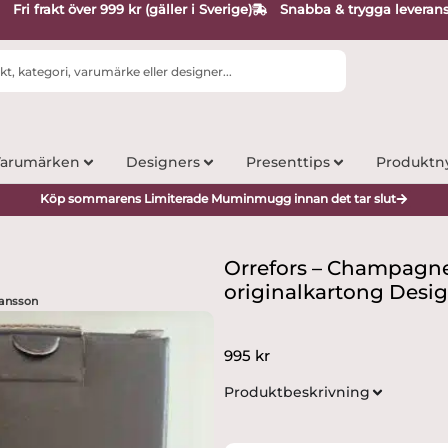
Fri frakt över 999 kr (gäller i Sverige)
Snabba & trygga leveran
arumärken
Designers
Presenttips
Produktn
Köp sommarens Limiterade Muminmugg innan det tar slut
Orrefors – Champagne
originalkartong Desi
hansson
995
kr
Produktbeskrivning