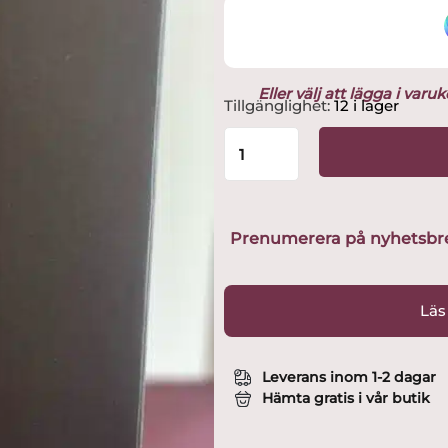
Eller välj att lägga i var
Orrefors
Tillgänglighet:
12 i lager
-
Champagneglas
-
Street
med
originalkartong
Prenumerera på nyhetsbreve
Design
Jan
Johansson
Läs
mängd
Leverans inom 1-2 dagar
Hämta gratis i vår butik