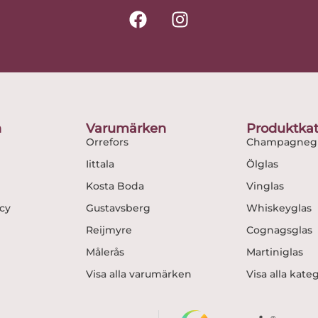
F
I
a
n
c
s
e
t
b
a
o
g
o
r
n
Varumärken
Produktkat
k
a
Orrefors
Champagnegl
m
Iittala
Ölglas
Kosta Boda
Vinglas
icy
Gustavsberg
Whiskeyglas
Reijmyre
Cognagsglas
Målerås
Martiniglas
Visa alla varumärken
Visa alla kate