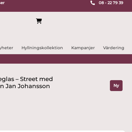
ser
08 - 22 79 39
yheter
Hyllningskollektion
Kampanjer
Värdering
glas – Street med
gn Jan Johansson
Ny