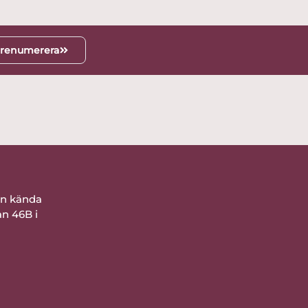
renumerera
ån kända
an 46B i