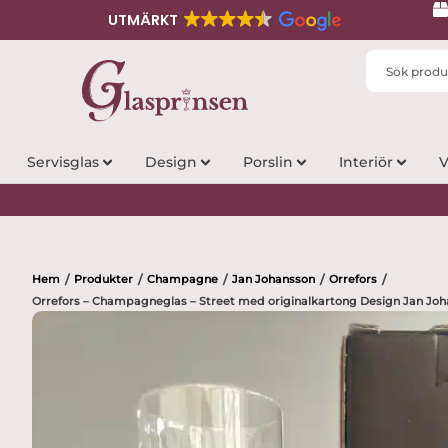
UTMÄRKT
Search
...
Servisglas
Design
Porslin
Interiör
V
Hem
Produkter
Champagne
Jan Johansson
Orrefors
/
/
/
/
/
Orrefors – Champagneglas – Street med originalkartong Design Jan Jo