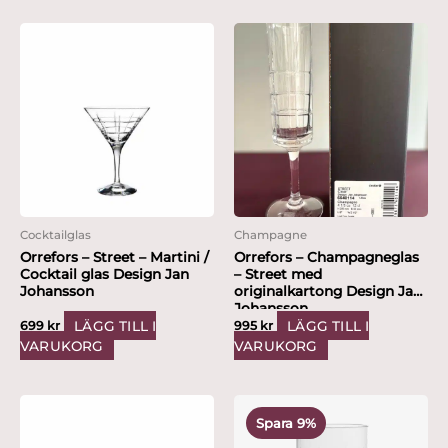
Cocktailglas
Champagne
Orrefors – Street – Martini /
Orrefors – Champagneglas
Cocktail glas Design Jan
– Street med
Johansson
originalkartong Design Jan
Johansson
LÄGG TILL I
LÄGG TILL I
699
kr
995
kr
VARUKORG
VARUKORG
Det
Det
ursprungliga
nuvarande
Spara 9%
priset
priset