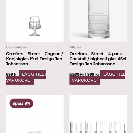
var:
är:
2,200 kr.
1,999 kr.
Cocktailglas
Allglas
Orrefors – Street – Cognac /
Orrefors – Street – 4 pack
Konjakglas 19 cl Design Jan
Cocktail / highball glas 45cl
Johansson
Design Jan Johansson
LÄGG TILL I
LÄGG TILL
699
kr
2,200
kr
1,999
kr
VARUKORG
I VARUKORG
Det
Det
ursprungliga
nuvarande
Spara 9%
priset
priset
var:
är:
2,200 kr.
1,999 kr.