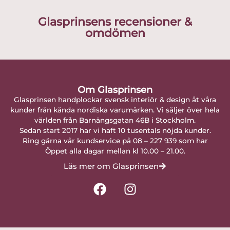
Glasprinsens recensioner &
omdömen
Om Glasprinsen
Glasprinsen handplockar svensk interiör & design åt våra
kunder från kända nordiska varumärken. Vi säljer över hela
världen från Barnängsgatan 46B i Stockholm.
Sedan start 2017 har vi haft 10 tusentals nöjda kunder.
Ring gärna vår kundservice på 08 – 227 939 som har
Öppet alla dagar mellan kl 10.00 – 21.00.
Läs mer om Glasprinsen
F
I
a
n
c
s
e
t