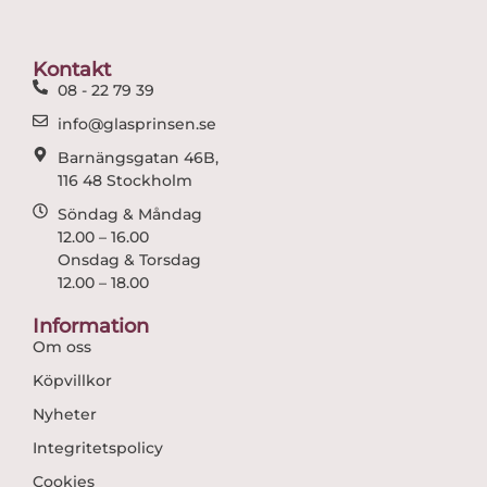
b
a
o
g
o
r
Kontakt
k
a
08 - 22 79 39
m
info@glasprinsen.se
Barnängsgatan 46B,
116 48 Stockholm
Söndag & Måndag
12.00 – 16.00
Onsdag & Torsdag
12.00 – 18.00
Information
Om oss
Köpvillkor
Nyheter
Integritetspolicy
Cookies