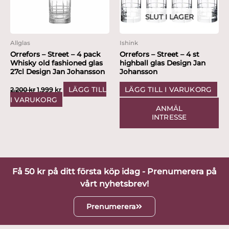
SLUT I LAGER
Allglas
Ishink
Orrefors – Street – 4 pack
Orrefors – Street – 4 st
Whisky old fashioned glas
highball glas Design Jan
27cl Design Jan Johansson
Johansson
LÄGG TILL
LÄGG TILL I VARUKORG
2,200
kr
1,999
kr
I VARUKORG
ANMÄL
INTRESSE
Få 50 kr på ditt första köp idag - Prenumerera på
vårt nyhetsbrev!
Prenumerera