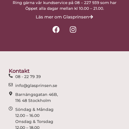
Ring gärna vår kundservice på 08 – 227 939 som har
Öppet alla dagar mellan kl 10.00 – 21.00.
Läs mer om Glasprinsen
F
I
a
n
c
s
e
t
b
a
o
g
o
r
Kontakt
k
a
08 - 22 79 39
m
info@glasprinsen.se
Barnängsgatan 46B,
116 48 Stockholm
Söndag & Måndag
12.00 – 16.00
Onsdag & Torsdag
12.00 – 18.00