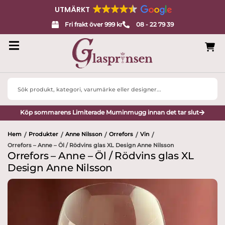
UTMÄRKT
Fri frakt över 999 kr
08 - 22 79 39
Search
...
Köp sommarens Limiterade Muminmugg innan det tar slut
Hem
Produkter
Anne Nilsson
Orrefors
Vin
/
/
/
/
/
Orrefors – Anne – Öl / Rödvins glas XL Design Anne Nilsson
Orrefors – Anne – Öl / Rödvins glas XL
Design Anne Nilsson