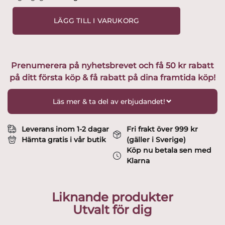
-
Anne
LÄGG TILL I VARUKORG
-
Öl
/
Rödvins
Prenumerera på nyhetsbrevet och få 50 kr rabatt
glas
på ditt första köp & få rabatt på dina framtida köp!
XL
Design
Anne
Läs mer & ta del av erbjudandet!
Nilsson
mängd
Leverans inom 1-2 dagar
Fri frakt över 999 kr
Hämta gratis i vår butik
(gäller i Sverige)
Köp nu betala sen med
Klarna
Liknande produkter
Utvalt för dig