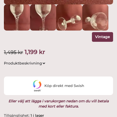
Vintage
Det
Det
1,199
kr
1,495
kr
ursprungliga
nuvarande
Produktbeskrivning
priset
priset
var:
är:
Köp direkt med Swish
1,495 kr.
1,199 kr.
Eller välj att lägga i varukorgen nedan om du vill betala
med kort eller faktura.
Orrefors
Tillgänglighet:
1 i lager