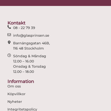
e
t
b
a
o
g
o
r
Kontakt
k
a
08 - 22 79 39
m
info@glasprinsen.se
Barnängsgatan 46B,
116 48 Stockholm
Söndag & Måndag
12.00 – 16.00
Onsdag & Torsdag
12.00 – 18.00
Information
Om oss
Köpvillkor
Nyheter
Integritetspolicy