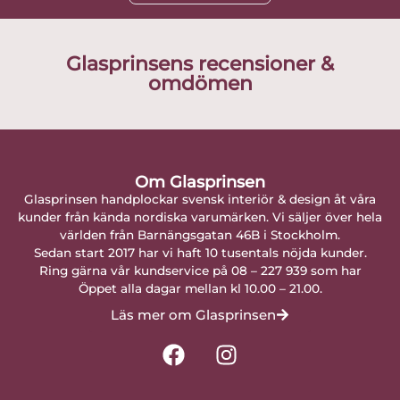
Glasprinsens recensioner &
omdömen
Om Glasprinsen
Glasprinsen handplockar svensk interiör & design åt våra
kunder från kända nordiska varumärken. Vi säljer över hela
världen från Barnängsgatan 46B i Stockholm.
Sedan start 2017 har vi haft 10 tusentals nöjda kunder.
Ring gärna vår kundservice på 08 – 227 939 som har
Öppet alla dagar mellan kl 10.00 – 21.00.
Läs mer om Glasprinsen
F
I
a
n
c
s