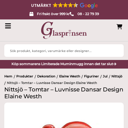
UTMÄRKT
Fri frakt över 999 kr
08 - 22 79 39
Search
...
Köp sommarens Limiterade Muminmugg innan det tar slut
Hem
Produkter
Dekoration
Elaine Westh
Figuriner
Jul
Nittsjö
/
/
/
/
/
/
Nittsjö – Tomtar – Luvnisse Dansar Design Elaine Westh
/
Nittsjö – Tomtar – Luvnisse Dansar Design
Elaine Westh