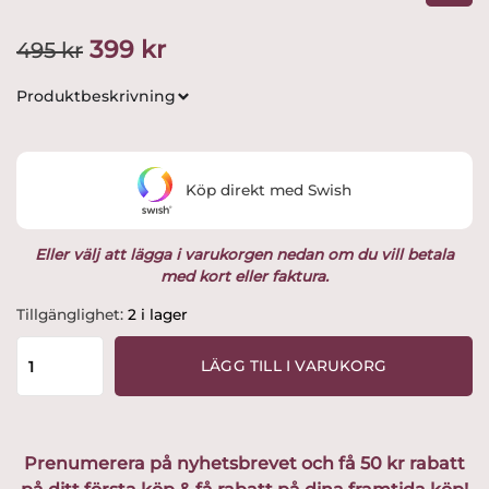
Det
Det
399
kr
495
kr
ursprungliga
nuvarande
Produktbeskrivning
priset
priset
var:
är:
Köp direkt med Swish
495 kr.
399 kr.
Eller välj att lägga i varukorgen nedan om du vill betala
med kort eller faktura.
Nittsjö
Tillgänglighet:
2 i lager
-
Tomtar
LÄGG TILL I VARUKORG
-
Luvnisse
Dansar
Design
Prenumerera på nyhetsbrevet och få 50 kr rabatt
Elaine
Westh