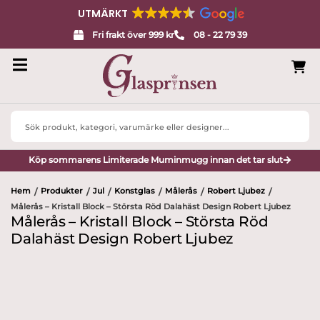
UTMÄRKT
Fri frakt över 999 kr
08 - 22 79 39
Search
...
Köp sommarens Limiterade Muminmugg innan det tar slut
Hem
Produkter
Jul
Konstglas
Målerås
Robert Ljubez
/
/
/
/
/
/
Målerås – Kristall Block – Största Röd Dalahäst Design Robert Ljubez
Målerås – Kristall Block – Största Röd
Dalahäst Design Robert Ljubez