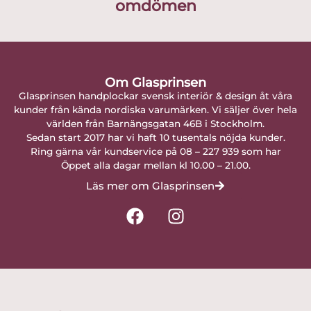
omdömen
Om Glasprinsen
Glasprinsen handplockar svensk interiör & design åt våra
kunder från kända nordiska varumärken. Vi säljer över hela
världen från Barnängsgatan 46B i Stockholm.
Sedan start 2017 har vi haft 10 tusentals nöjda kunder.
Ring gärna vår kundservice på 08 – 227 939 som har
Öppet alla dagar mellan kl 10.00 – 21.00.
Läs mer om Glasprinsen
F
I
a
n
c
s
e
t
b
a
o
g
o
r