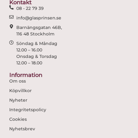
Kontakt
k
a
08 - 22 79 39
m
info@glasprinsen.se
Barnängsgatan 46B,
116 48 Stockholm
Söndag & Måndag
12.00 – 16.00
Onsdag & Torsdag
12.00 – 18.00
Information
Om oss
Köpvillkor
Nyheter
Integritetspolicy
Cookies
Nyhetsbrev