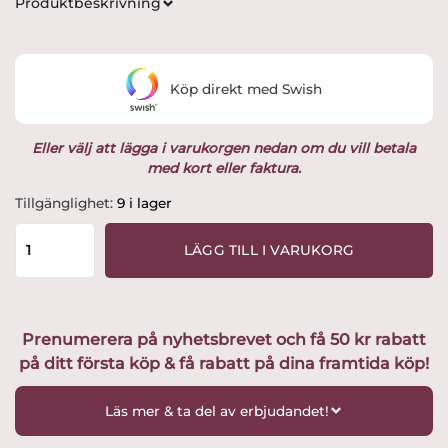
Produktbeskrivning
priset
priset
var:
är:
Köp direkt med Swish
2,495 kr.
2,199 kr.
Eller välj att lägga i varukorgen nedan om du vill betala
med kort eller faktura.
Målerås
Tillgänglighet:
9 i lager
-
Kristall
LÄGG TILL I VARUKORG
Block
-
Största
Röd
Prenumerera på nyhetsbrevet och få 50 kr rabatt
Dalahäst
på ditt första köp & få rabatt på dina framtida köp!
Design
Robert
Ljubez
Läs mer & ta del av erbjudandet!
mängd