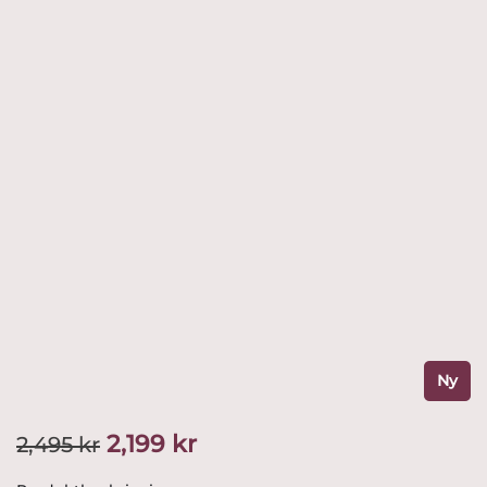
Ny
Det
Det
2,199
kr
2,495
kr
ursprungliga
nuvarande