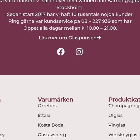
a varumärken. Vi säljer över hela världen från Barnängsgat
Stockholm.
Sedan start 2017 har vi haft 10 tusentals nöjda kunder.
Ring gärna vår kundservice på 08 – 227 939 som har
Öppet alla dagar mellan kl 10.00 – 21.00.
Läs mer om Glasprinsen
F
I
a
n
c
s
e
t
b
a
o
g
o
r
n
Varumärken
Produktkat
k
a
Orrefors
Champagnegl
m
Iittala
Ölglas
Kosta Boda
Vinglas
icy
Gustavsberg
Whiskeyglas