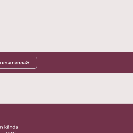
renumerera
ån kända