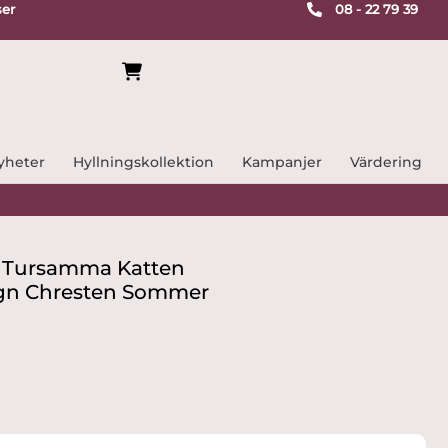
ser
08 - 22 79 39
yheter
Hyllningskollektion
Kampanjer
Värdering
 Tursamma Katten
ign Chresten Sommer
e