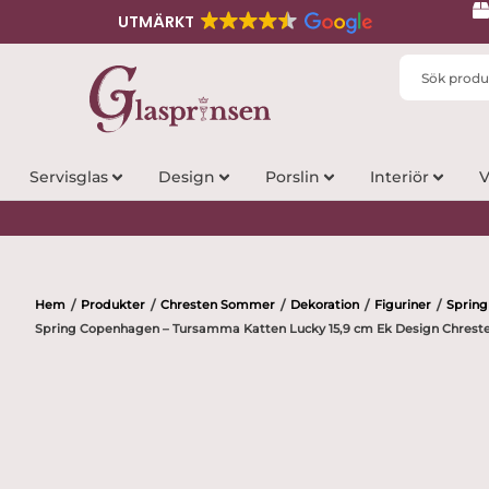
UTMÄRKT
Search
...
Servisglas
Design
Porslin
Interiör
V
Hem
Produkter
Chresten Sommer
Dekoration
Figuriner
Sprin
/
/
/
/
/
Spring Copenhagen – Tursamma Katten Lucky 15,9 cm Ek Design Chres