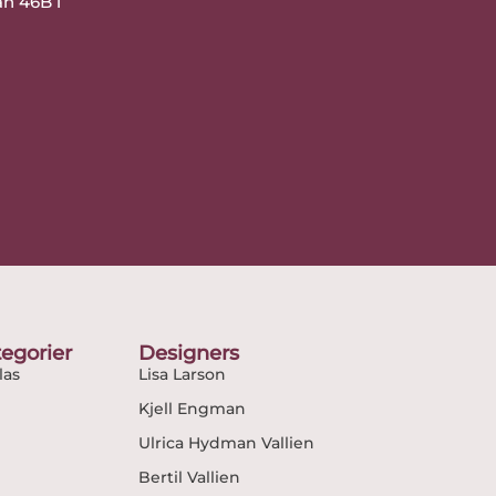
an 46B i
egorier
Designers
as
Lisa Larson
Kjell Engman
Ulrica Hydman Vallien
Bertil Vallien