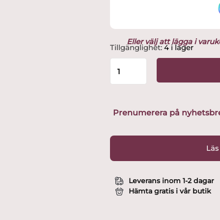
Eller välj att lägga i var
Spring
Tillgänglighet:
4 i lager
Copenhagen
-
Tursamma
Katten
Lucky
15,9
Prenumerera på nyhetsbreve
cm
Ek
Design
Läs
Chresten
Sommer
mängd
Leverans inom 1-2 dagar
Hämta gratis i vår butik