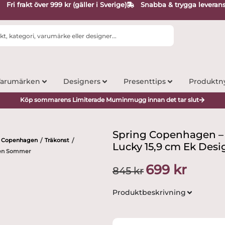
Fri frakt över 999 kr (gäller i Sverige)
Snabba & trygga leveran
arumärken
Designers
Presenttips
Produktn
Köp sommarens Limiterade Muminmugg innan det tar slut
Spring Copenhagen –
g Copenhagen
Träkonst
/
/
Lucky 15,9 cm Ek Des
ten Sommer
Det
Det
699
kr
845
kr
ursprungliga
nuvarand
priset
priset
Produktbeskrivning
var:
är:
845 kr.
699 kr.