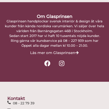
Om Glasprinsen
Glasprinsen handplockar svensk interiör & design åt våra
kunder från kända nordiska varumärken. Vi säljer över hela
världen från Barnängsgatan 46B i Stockholm.
Sedan start 2017 har vi haft 10 tusentals nöjda kunder.
Ring gärna vår kundservice på 08 – 227 939 som har
Öppet alla dagar mellan kl 10.00 – 21.00.
Läs mer om Glasprinsen
F
I
a
n
c
s
e
t
b
a
o
g
o
r
Kontakt
k
a
08 - 22 79 39
m