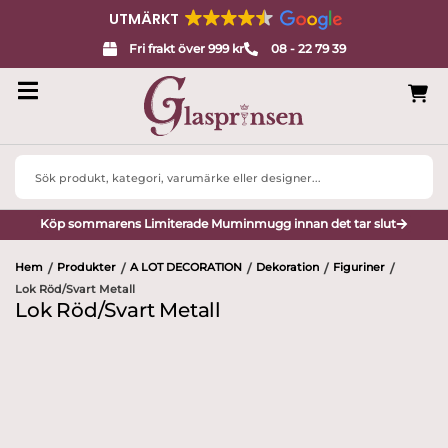
UTMÄRKT
Fri frakt över 999 kr
08 - 22 79 39
Search
...
Köp sommarens Limiterade Muminmugg innan det tar slut
Hem
Produkter
A LOT DECORATION
Dekoration
Figuriner
/
/
/
/
/
Lok Röd/Svart Metall
Lok Röd/Svart Metall