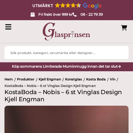
UTMÄRKT
Fri frakt över 999 kr
08 - 22 79 39
Search
...
Köp sommarens Limiterade Muminmugg innan det tar slut
Hem
Produkter
Kjell Engman
Konstglas
Kosta Boda
Vin
/
/
/
/
/
/
KostaBoda – Nobis – 6 st Vinglas Design Kjell Engman
KostaBoda – Nobis – 6 st Vinglas Design
Kjell Engman