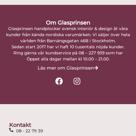
Om Glasprinsen
Glasprinsen handplockar svensk interiör & design åt våra
kunder från kända nordiska varumärken. Vi säljer över hela
världen från Barnängsgatan 46B i Stockholm.
Sedan start 2017 har vi haft 10 tusentals nöjda kunder.
Ring gärna vår kundservice på 08 – 227 939 som har
Öppet alla dagar mellan kl 10.00 – 21.00.
Läs mer om Glasprinsen
F
I
a
n
c
s
e
t
b
a
o
g
o
r
Kontakt
k
a
08 - 22 79 39