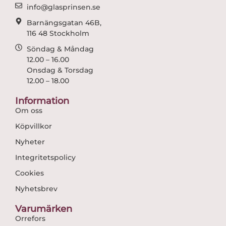
m
info@glasprinsen.se
Barnängsgatan 46B,
116 48 Stockholm
Söndag & Måndag
12.00 – 16.00
Onsdag & Torsdag
12.00 – 18.00
Information
Om oss
Köpvillkor
Nyheter
Integritetspolicy
Cookies
Nyhetsbrev
Varumärken
Orrefors