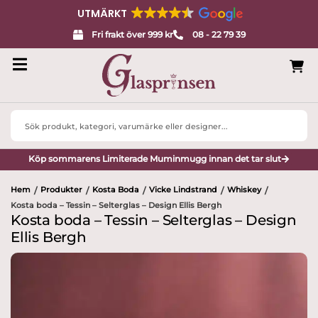
UTMÄRKT
Fri frakt över 999 kr
08 - 22 79 39
Search
...
Köp sommarens Limiterade Muminmugg innan det tar slut
Hem
Produkter
Kosta Boda
Vicke Lindstrand
Whiskey
/
/
/
/
/
Kosta boda – Tessin – Selterglas – Design Ellis Bergh
Kosta boda – Tessin – Selterglas – Design
Ellis Bergh