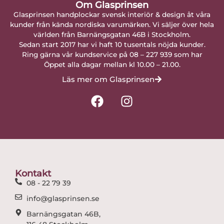
Om Glasprinsen
Glasprinsen handplockar svensk interiör & design åt våra
kunder från kända nordiska varumärken. Vi säljer över hela
världen från Barnängsgatan 46B i Stockholm.
Sedan start 2017 har vi haft 10 tusentals nöjda kunder.
Ring gärna vår kundservice på 08 – 227 939 som har
Öppet alla dagar mellan kl 10.00 – 21.00.
Läs mer om Glasprinsen
F
I
a
n
c
s
e
t
b
a
o
g
o
r
Kontakt
k
a
08 - 22 79 39
m
info@glasprinsen.se
Barnängsgatan 46B,