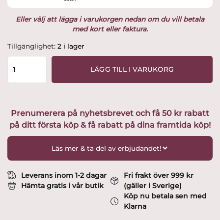
Eller välj att lägga i varukorgen nedan om du vill betala
med kort eller faktura.
Kosta
Tillgänglighet:
2 i lager
boda
-
LÄGG TILL I VARUKORG
Tessin
-
Selterglas
-
Prenumerera på nyhetsbrevet och få 50 kr rabatt
Design
på ditt första köp & få rabatt på dina framtida köp!
Ellis
Bergh
mängd
Läs mer & ta del av erbjudandet!
Leverans inom 1-2 dagar
Fri frakt över 999 kr
Hämta gratis i vår butik
(gäller i Sverige)
Köp nu betala sen med
Klarna