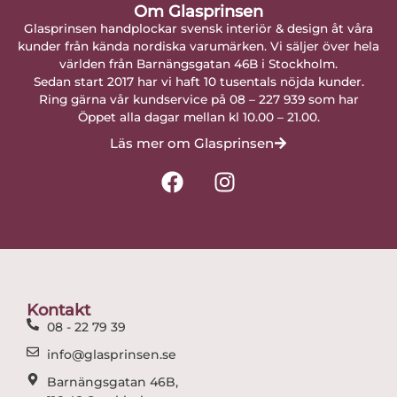
Om Glasprinsen
Glasprinsen handplockar svensk interiör & design åt våra
kunder från kända nordiska varumärken. Vi säljer över hela
världen från Barnängsgatan 46B i Stockholm.
Sedan start 2017 har vi haft 10 tusentals nöjda kunder.
Ring gärna vår kundservice på 08 – 227 939 som har
Öppet alla dagar mellan kl 10.00 – 21.00.
Läs mer om Glasprinsen
F
I
a
n
c
s
e
t
b
a
o
g
o
r
Kontakt
k
a
08 - 22 79 39
m
info@glasprinsen.se
Barnängsgatan 46B,