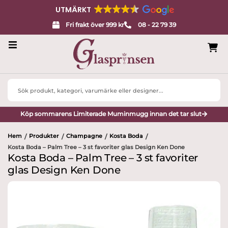
UTMÄRKT
Fri frakt över 999 kr
08 - 22 79 39
Servisglas
Search
Design
...
Köp sommarens Limiterade Muminmugg innan det tar slut
Porslin
Hem
Produkter
Champagne
Kosta Boda
/
/
/
/
Interiör
Kosta Boda – Palm Tree – 3 st favoriter glas Design Ken Done
Kosta Boda – Palm Tree – 3 st favoriter
Varumärken
glas Design Ken Done
Designers
Presenttips