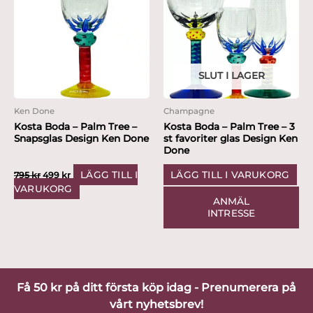
var:
är:
795 kr.
499 kr.
SLUT I LAGER
Ken Done
Champagne
Kosta Boda – Palm Tree –
Kosta Boda – Palm Tree – 3
Snapsglas Design Ken Done
st favoriter glas Design Ken
Done
LÄGG TILL I
LÄGG TILL I VARUKORG
795
kr
499
kr
VARUKORG
ANMÄL
INTRESSE
Få 50 kr på ditt första köp idag - Prenumerera på
vårt nyhetsbrev!