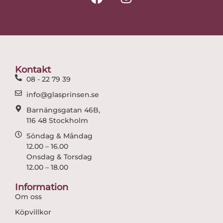
a
n
c
s
e
t
b
a
o
g
o
r
Kontakt
k
a
08 - 22 79 39
m
info@glasprinsen.se
Barnängsgatan 46B,
116 48 Stockholm
Söndag & Måndag
12.00 – 16.00
Onsdag & Torsdag
12.00 – 18.00
Information
Om oss
Köpvillkor