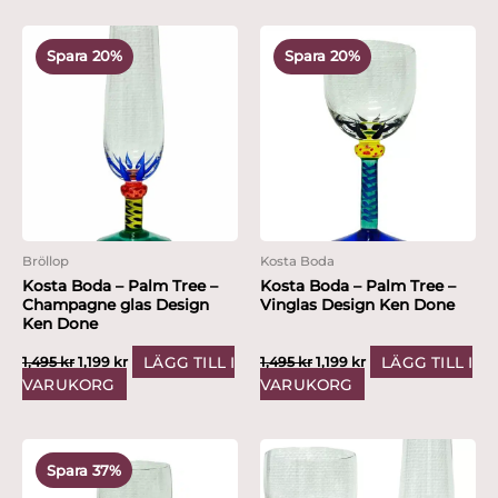
Det
Det
Det
Det
ursprungliga
nuvarande
ursprungliga
nuvarande
Spara 20%
Spara 20%
priset
priset
priset
priset
var:
är:
var:
är:
1,495 kr.
1,199 kr.
1,495 kr.
1,199 kr.
Bröllop
Kosta Boda
Kosta Boda – Palm Tree –
Kosta Boda – Palm Tree –
Champagne glas Design
Vinglas Design Ken Done
Ken Done
LÄGG TILL I
LÄGG TILL I
1,495
kr
1,199
kr
1,495
kr
1,199
kr
VARUKORG
VARUKORG
Det
Det
ursprungliga
nuvarande
Spara 37%
priset
priset