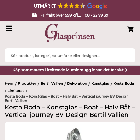
UTMÄRKT
Fri frakt över 999 kr
08 - 22 79 39
Search
...
Köp sommarens Limiterade Muminmugg innan det tar slut
Hem
Produkter
Bertil Vallien
Dekoration
Konstglas
Kosta Boda
/
/
/
/
/
Limiterat
/
/
Kosta Boda – Konstglas – Boat – Halv Båt – Vertical journey BV Design
Bertil Vallien
Kosta Boda – Konstglas – Boat – Halv Båt –
Vertical journey BV Design Bertil Vallien