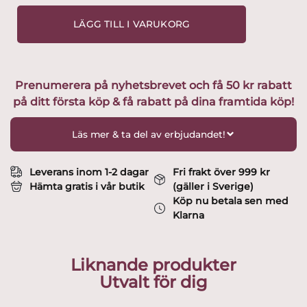
Boda
-
LÄGG TILL I VARUKORG
Konstglas
-
Boat
-
Prenumerera på nyhetsbrevet och få 50 kr rabatt
Halv
på ditt första köp & få rabatt på dina framtida köp!
Båt
-
Vertical
Läs mer & ta del av erbjudandet!
journey
BV
Design
Leverans inom 1-2 dagar
Fri frakt över 999 kr
Bertil
Hämta gratis i vår butik
(gäller i Sverige)
Vallien
Köp nu betala sen med
mängd
Klarna
Liknande produkter
Utvalt för dig