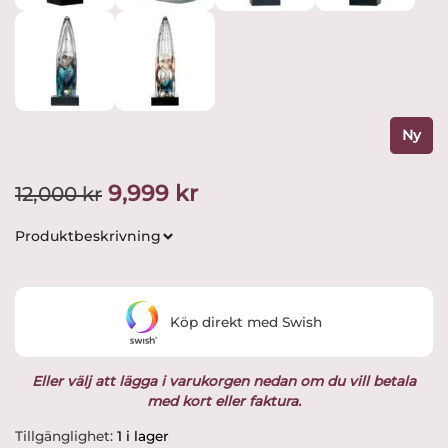
Ny
Det
Det
9,999
kr
12,000
kr
ursprungliga
nuvarande
Produktbeskrivning
priset
priset
var:
är:
Köp direkt med Swish
12,000 kr.
9,999 kr.
Eller välj att lägga i varukorgen nedan om du vill betala
med kort eller faktura.
Kosta
Tillgänglighet:
1 i lager