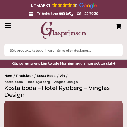
UTMÄRKT
Fri frakt över 999 kr
08 - 22 79 39
Search
...
Köp sommarens Limiterade Muminmugg innan det tar slut
Hem
Produkter
Kosta Boda
Vin
/
/
/
/
Kosta boda – Hotel Rydberg – Vinglas Design
Kosta boda – Hotel Rydberg – Vinglas
Design