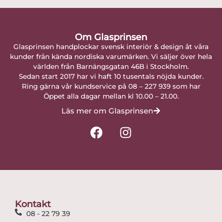
Om Glasprinsen
Glasprinsen handplockar svensk interiör & design åt våra
kunder från kända nordiska varumärken. Vi säljer över hela
världen från Barnängsgatan 46B i Stockholm.
Sedan start 2017 har vi haft 10 tusentals nöjda kunder.
Ring gärna vår kundservice på 08 – 227 939 som har
Öppet alla dagar mellan kl 10.00 – 21.00.
Läs mer om Glasprinsen
F
I
a
n
c
s
e
t
b
a
o
g
o
r
Kontakt
k
a
08 - 22 79 39