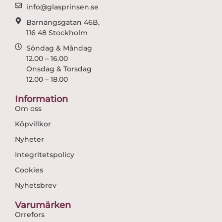
m
info@glasprinsen.se
Barnängsgatan 46B,
116 48 Stockholm
Söndag & Måndag
12.00 – 16.00
Onsdag & Torsdag
12.00 – 18.00
Information
Om oss
Köpvillkor
Nyheter
Integritetspolicy
Cookies
Nyhetsbrev
Varumärken
Orrefors