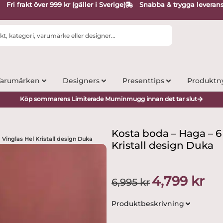
Fri frakt över 999 kr (gäller i Sverige)
Snabba & trygga leveran
arumärken
Designers
Presenttips
Produktn
Köp sommarens Limiterade Muminmugg innan det tar slut
Kosta boda – Haga – 6 
 Vinglas Hel Kristall design Duka
Kristall design Duka
Det
Det
4,799
kr
6,995
kr
ursprungliga
nuva
priset
prise
Produktbeskrivning
var:
är:
6,995 kr.
4,799