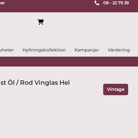
ser
08 - 22 79 39
yheter
Hyllningskollektion
Kampanjer
Värdering
st Öl / Rod Vinglas Hel
Vintage
rande
t
 kr.