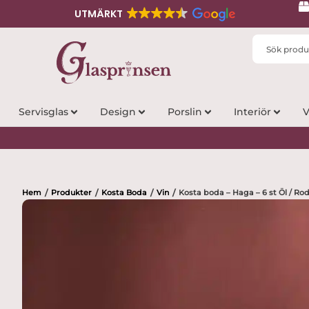
UTMÄRKT
Search
...
Servisglas
Design
Porslin
Interiör
V
Hem
Produkter
Kosta Boda
Vin
Kosta boda – Haga – 6 st Öl / Rod
/
/
/
/