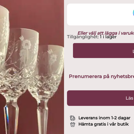
Eller välj att lägga i var
Kosta
Tillgänglighet:
1 i lager
boda
-
Haga
-
6
st
Prenumerera på nyhetsbreve
Öl
/
Rod
Läs
Vinglas
Hel
Kristall
Leverans inom 1-2 dagar
design
Hämta gratis i vår butik
Duka