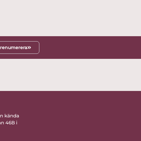
renumerera
ån kända
an 46B i