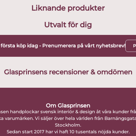
Liknande produkter
Utvalt för dig
t första köp idag - Prenumerera på vårt nyhetsbrev!
P
Glasprinsens recensioner & omdömen
Om Glasprinsen
nsen handplockar svensk interiör & design åt våra kunder fr
a varumärken. Vi säljer över hela världen från Barnängsgat
Stockholm.
Sedan start 2017 har vi haft 10 tusentals nöjda kunder.