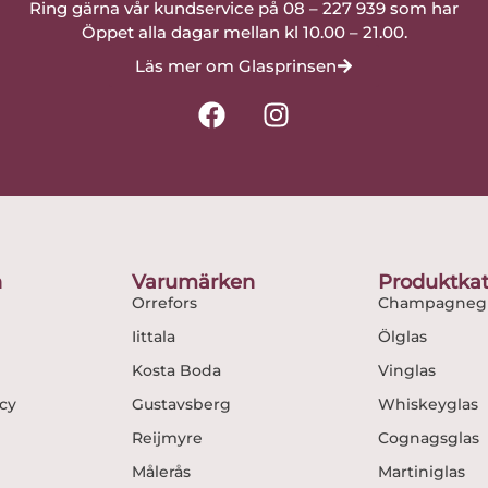
Ring gärna vår kundservice på 08 – 227 939 som har
Öppet alla dagar mellan kl 10.00 – 21.00.
Läs mer om Glasprinsen
F
I
a
n
c
s
e
t
b
a
o
g
o
r
n
Varumärken
Produktkat
k
a
Orrefors
Champagnegl
m
Iittala
Ölglas
Kosta Boda
Vinglas
icy
Gustavsberg
Whiskeyglas
Reijmyre
Cognagsglas
Målerås
Martiniglas