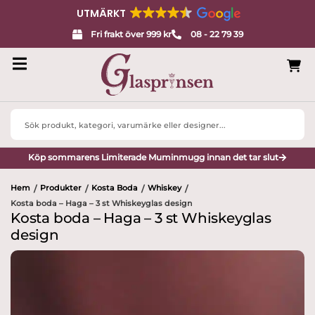
UTMÄRKT
Fri frakt över 999 kr
08 - 22 79 39
Search
...
Köp sommarens Limiterade Muminmugg innan det tar slut
Hem
Produkter
Kosta Boda
Whiskey
/
/
/
/
Kosta boda – Haga – 3 st Whiskeyglas design
Kosta boda – Haga – 3 st Whiskeyglas
design