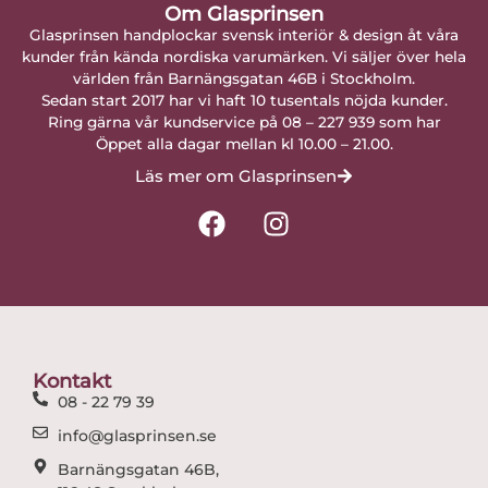
Om Glasprinsen
Glasprinsen handplockar svensk interiör & design åt våra
kunder från kända nordiska varumärken. Vi säljer över hela
världen från Barnängsgatan 46B i Stockholm.
Sedan start 2017 har vi haft 10 tusentals nöjda kunder.
Ring gärna vår kundservice på 08 – 227 939 som har
Öppet alla dagar mellan kl 10.00 – 21.00.
Läs mer om Glasprinsen
F
I
a
n
c
s
e
t
b
a
o
g
o
r
Kontakt
k
a
08 - 22 79 39
m
info@glasprinsen.se
Barnängsgatan 46B,